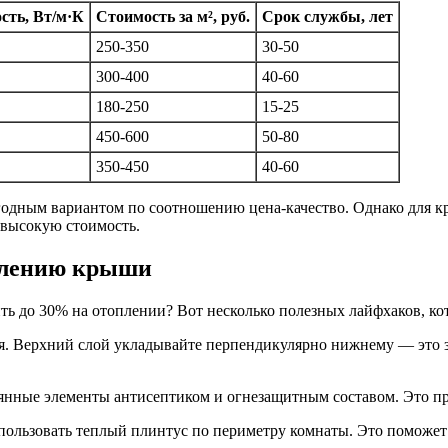
сть, Вт/м·К
Стоимость за м², руб.
Срок службы, лет
250-350
30-50
300-400
40-60
180-250
15-25
450-600
50-80
350-450
40-60
ыгодным вариантом по соотношению цена-качество. Однако для к
о высокую стоимость.
плению крыши
ть до 30% на отоплении? Вот несколько полезных лайфхаков, ко
я. Верхний слой укладывайте перпендикулярно нижнему — это 
вянные элементы антисептиком и огнезащитным составом. Это п
ользовать теплый плинтус по периметру комнаты. Это поможет 