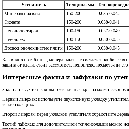
Утеплитель
Толщина, мм
Теплопроводно
Минеральная вата
150-200
0.035-0.042
Эковата
150-200
0.038-0.041
Пенополистирол
100-150
0.037-0.040
Пеноплекс
100-150
0.030-0.035
Древесноволокнистые плиты
150-200
0.038-0.045
Как видно из таблицы, минеральная вата остается наиболее в
защита от влаги, стоит рассмотреть пеноплекс, несмотря на ег
Интересные факты и лайфхаки по уте
Знали ли вы, что правильно утепленная крыша может сэкономи
Первый лайфхак: используйте двухслойную укладку утеплител
теплоизоляцию.
Второй лайфхак: перед укладкой утеплителя обработайте дере
Третий лайфхак: для дополнительной теплоизоляции можно исп