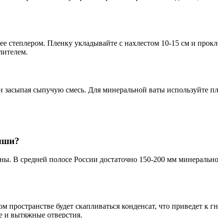
е степлером. Пленку укладывайте с нахлестом 10-15 см и прокл
лителем.
и засыпая сыпучую смесь. Для минеральной ваты используйте п
ыши?
ны. В средней полосе России достаточно 150-200 мм минерально
ном пространстве будет скапливаться конденсат, что приведет к
е и вытяжные отверстия.