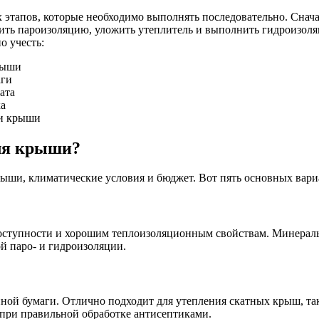
х этапов, которые необходимо выполнять последовательно. Сна
овить пароизоляцию, уложить утеплитель и выполнить гидроизо
о учесть:
рыши
аги
ата
ха
ти крыши
ля крыши?
ыши, климатические условия и бюджет. Вот пять основных вариа
доступности и хорошим теплоизоляционным свойствам. Минераль
ой паро- и гидроизоляции.
ной бумаги. Отлично подходит для утепления скатных крыш, так
при правильной обработке антисептиками.