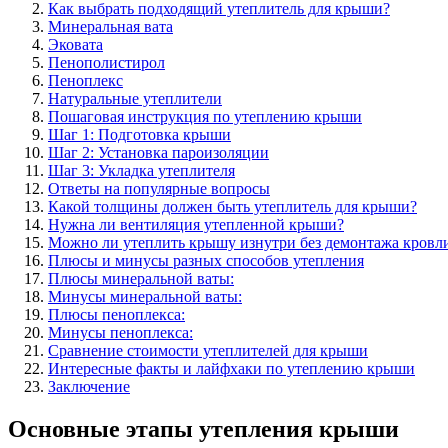
Как выбрать подходящий утеплитель для крыши?
Минеральная вата
Эковата
Пенополистирол
Пеноплекс
Натуральные утеплители
Пошаговая инструкция по утеплению крыши
Шаг 1: Подготовка крыши
Шаг 2: Установка пароизоляции
Шаг 3: Укладка утеплителя
Ответы на популярные вопросы
Какой толщины должен быть утеплитель для крыши?
Нужна ли вентиляция утепленной крыши?
Можно ли утеплить крышу изнутри без демонтажа кровл
Плюсы и минусы разных способов утепления
Плюсы минеральной ваты:
Минусы минеральной ваты:
Плюсы пеноплекса:
Минусы пеноплекса:
Сравнение стоимости утеплителей для крыши
Интересные факты и лайфхаки по утеплению крыши
Заключение
Основные этапы утепления крыши