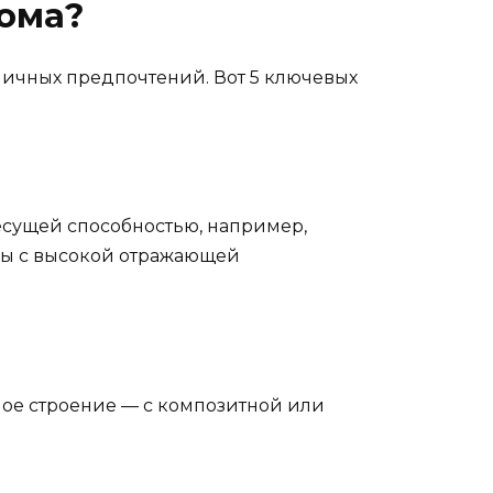
ома?
 личных предпочтений. Вот 5 ключевых
есущей способностью, например,
лы с высокой отражающей
ое строение — с композитной или