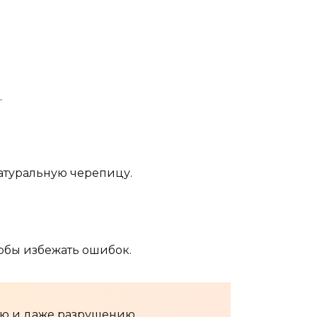
.
 натуральную черепицу.
обы избежать ошибок.
ию и даже разрушению