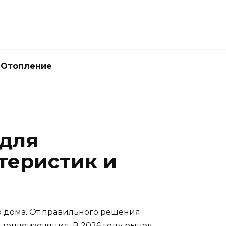
Отопление
 для
теристик и
о дома. От правильного решения
и теплоизоляция. В 2026 году рынок