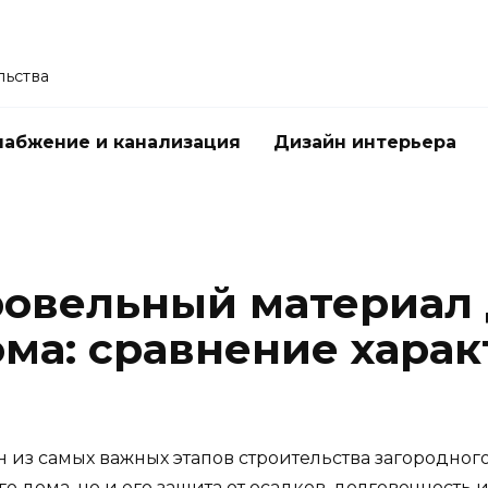
льства
абжение и канализация
Дизайн интерьера
ровельный материал
ома: сравнение харак
 из самых важных этапов строительства загородног
 дома, но и его защита от осадков, долговечность 