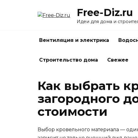
Перейти
Free-Diz.ru
к
содержанию
Идеи для дома и строите
Вентиляция и электрика
Водосн
Строительство дома
Свежее
Как выбрать к
загородного д
стоимости
Выбор кровельного материала — один
зависит не только внешний вид вашего