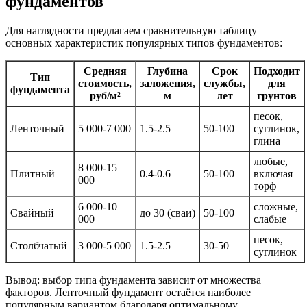
фундаментов
Для наглядности предлагаем сравнительную таблицу
основных характеристик популярных типов фундаментов:
Средняя
Глубина
Срок
Подходит
Тип
стоимость,
заложения,
службы,
для
фундамента
руб/м²
м
лет
грунтов
песок,
Ленточный
5 000-7 000
1.5-2.5
50-100
суглинок,
глина
любые,
8 000-15
Плитный
0.4-0.6
50-100
включая
000
торф
6 000-10
сложные,
Свайный
до 30 (сваи)
50-100
000
слабые
песок,
Столбчатый
3 000-5 000
1.5-2.5
30-50
суглинок
Вывод: выбор типа фундамента зависит от множества
факторов. Ленточный фундамент остаётся наиболее
популярным вариантом благодаря оптимальному