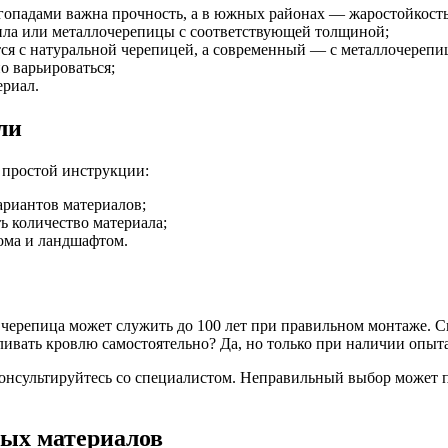
гопадами важна прочность, а в южных районах — жаростойкость
ила или металлочерепицы с соответствующей толщиной;
я с натуральной черепицей, а современный — с металлочерепи
о варьироваться;
ериал.
ли
 простой инструкции:
ариантов материалов;
 количество материала;
ома и ландшафтом.
ерепица может служить до 100 лет при правильном монтаже. Ско
ливать кровлю самостоятельно? Да, но только при наличии опыт
консультируйтесь со специалистом. Неправильный выбор может 
ых материалов