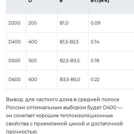
D
В
Вт/(м·К)
D200
200
В1,0
0.09
D400
400
В1,5-В2,5
0.14
D500
500
В2,5-В3,5
0.18
D600
600
В3,5-В5,0
0.22
Вывод: для частного дома в средней полосе
России оптимальным выбором будет D400 —
он сочетает хорошие теплоизоляционные
свойства с приемлемой ценой и достаточной
прочностью.