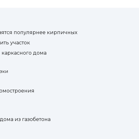
вятся популярнее кирпичных
ить участок
 каркасного дома
зки
домостроения
дома из газобетона