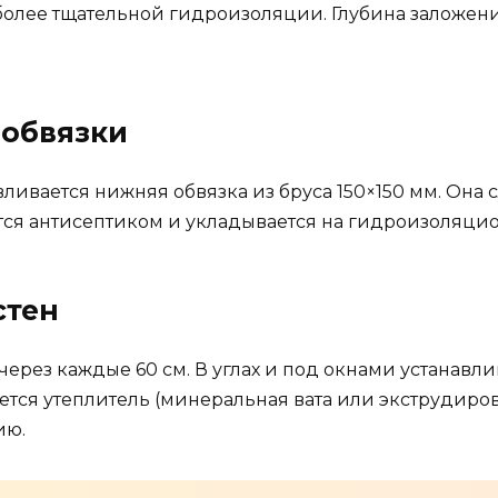
более тщательной гидроизоляции. Глубина заложени
 обвязки
ливается нижняя обвязка из бруса 150×150 мм. Она 
ется антисептиком и укладывается на гидроизоляци
стен
 через каждые 60 см. В углах и под окнами устанав
ется утеплитель (минеральная вата или экструдир
ию.