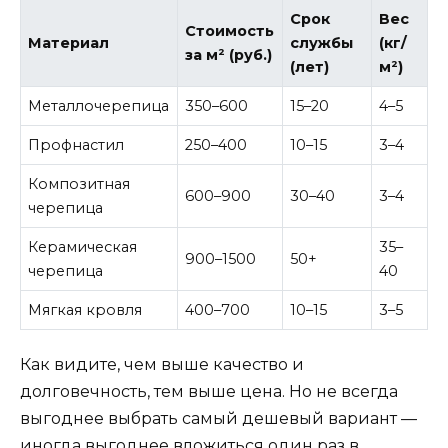
Срок
Вес
Стоимость
Материал
службы
(кг/
за м² (руб.)
(лет)
м²)
Металлочерепица
350–600
15–20
4–5
Профнастил
250–400
10–15
3–4
Композитная
600–900
30–40
3–4
черепица
Керамическая
35–
900–1500
50+
черепица
40
Мягкая кровля
400–700
10–15
3–5
Как видите, чем выше качество и
долговечность, тем выше цена. Но не всегда
выгоднее выбрать самый дешевый вариант —
иногда выгоднее вложиться один раз в