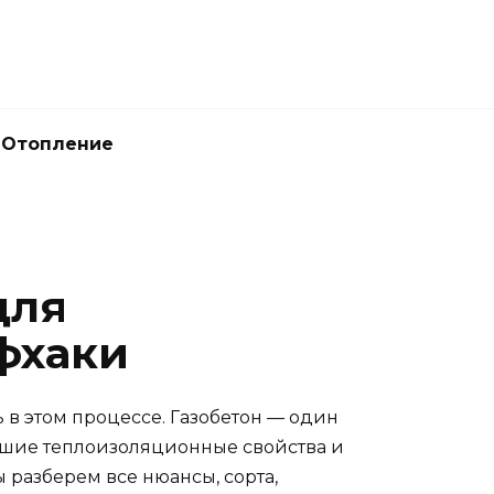
Отопление
для
фхаки
 в этом процессе. Газобетон — один
рошие теплоизоляционные свойства и
 разберем все нюансы, сорта,