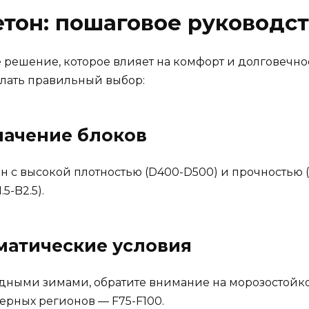
етон: пошаговое руководс
е решение, которое влияет на комфорт и долговечно
елать правильный выбор:
начение блоков
н с высокой плотностью (D400-D500) и прочностью (
5-B2.5).
матические условия
лодными зимами, обратите внимание на морозостойк
верных регионов — F75-F100.