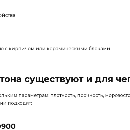
ойства
ию с кирпичом или керамическими блоками
етона существуют и для че
льким параметрам: плотность, прочность, морозосто
они подходят:
D900