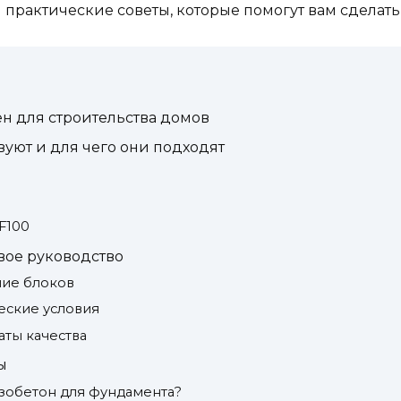
 практические советы, которые помогут вам сделат
ен для строительства домов
вуют и для чего они подходят
F100
овое руководство
ние блоков
еские условия
аты качества
ы
азобетон для фундамента?