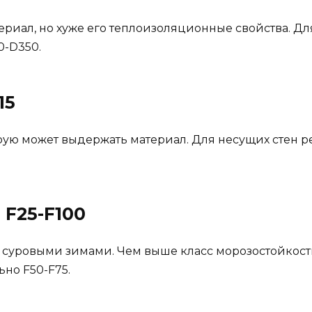
ериал, но хуже его теплоизоляционные свойства. Д
0-D350.
15
рую может выдержать материал. Для несущих стен ре
 F25-F100
с суровыми зимами. Чем выше класс морозостойкост
но F50-F75.