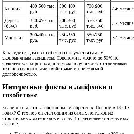
400-500 тыс.
300-400
700-900
Кирпич
4-6 месяце
руб.
тыс. руб.
тыс. руб.
Дерево
350-450 тыс.
200-300
550-750
3-4 месяца
(брус)
руб.
тыс. руб.
тыс. руб.
300-400 тыс.
250-350
550-750
Монолит
3-5 месяце
руб.
тыс. руб.
тыс. руб.
Как видите, дом из газобетона получается самым
экономичным вариантом. Сэкономить можно до 50% по
сравнению с кирпичом, при этом получив дом с отличными
теплоизоляционными свойствами и приемлемой
долговечностью.
Интересные факты и лайфхаки о
газобетоне
Знали ли вы, что газобетон был изобретен в Швеции в 1920-х
годах? С тех пор он стал одним из самых популярных
строительных материалов в мире. Вот несколько интересных
фактов:
Плотность газобетона может варьироваться от 300 до