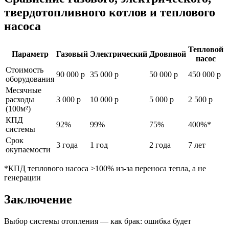
твердотопливного котлов и теплового
насоса
Тепловой
Параметр
Газовый
Электрический
Дровяной
насос
Стоимость
90 000 р
35 000 р
50 000 р
450 000 р
оборудования
Месячные
расходы
3 000 р
10 000 р
5 000 р
2 500 р
(100м²)
КПД
92%
99%
75%
400%*
системы
Срок
3 года
1 год
2 года
7 лет
окупаемости
*КПД теплового насоса >100% из-за переноса тепла, а не
генерации
Заключение
Выбор системы отопления — как брак: ошибка будет