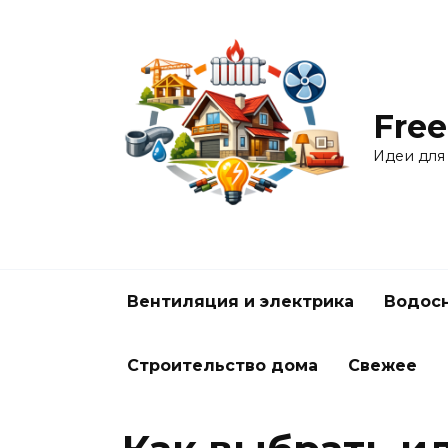
Перейти
к
содержанию
Free
Идеи для
Вентиляция и электрика
Водосн
Строительство дома
Свежее