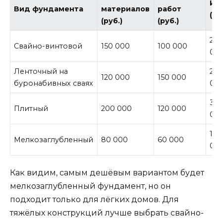
Ит
Вид фундамента
материалов
работ
(ру
(руб.)
(руб.)
25
Свайно-винтовой
150 000
100 000
00
Ленточный на
27
120 000
150 000
буронабивных сваях
00
32
Плитный
200 000
120 000
00
14
Мелкозаглубленный
80 000
60 000
00
Как видим, самым дешёвым вариантом будет
мелкозаглубленный фундамент, но он
подходит только для лёгких домов. Для
тяжёлых конструкций лучше выбрать свайно-