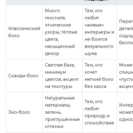
Много
Тем, кто
текстиля,
любит
Пере
этнические
«живые»
Классический
детал
узоры, тёплые
интерьеры и
бохо
ощущ
цвета,
не боится
беспо
насыщенный
визуального
декор
шума
Светлая база,
Тем, кто
Может
минимум
хочет
слиш
Сканди-бохо
цветов, акцент
мягкий бохо
«пуст
на текстуры
без хаоса
акцен
Натуральные
Тем, кто
материалы,
Инте
любит
Эко-бохо
зелень,
может
природу и
приглушённые
одно
спокойствие
оттенки