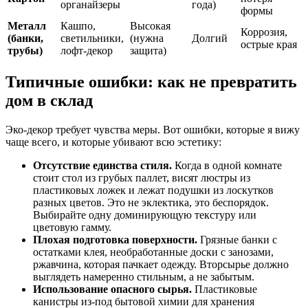
органайзеры
года)
формы
Металл
Кашпо,
Высокая
Коррозия,
(банки,
светильники,
(нужна
Долгий
острые края
трубы)
лофт-декор
защита)
Типичные ошибки: как не превратить
дом в склад
Эко-декор требует чувства меры. Вот ошибки, которые я вижу
чаще всего, и которые убивают всю эстетику:
Отсутствие единства стиля.
Когда в одной комнате
стоит стол из грубых паллет, висят люстры из
пластиковых ложек и лежат подушки из лоскутков
разных цветов. Это не эклектика, это беспорядок.
Выбирайте одну доминирующую текстуру или
цветовую гамму.
Плохая подготовка поверхности.
Грязные банки с
остатками клея, необработанные доски с занозами,
ржавчина, которая пачкает одежду. Вторсырье должно
выглядеть намеренно стильным, а не забытым.
Использование опасного сырья.
Пластиковые
канистры из-под бытовой химии для хранения