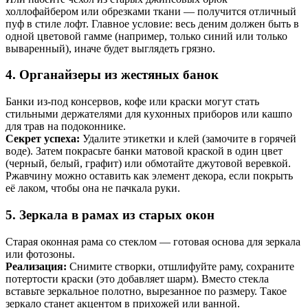
холлофайбером или обрезками ткани — получится отличный
пуф в стиле лофт. Главное условие: весь деним должен быть в
одной цветовой гамме (например, только синий или только
вываренный), иначе будет выглядеть грязно.
4. Органайзеры из жестяных банок
Банки из-под консервов, кофе или краски могут стать
стильными держателями для кухонных приборов или кашпо
для трав на подоконнике.
Секрет успеха:
Удалите этикетки и клей (замочите в горячей
воде). Затем покрасьте банки матовой краской в один цвет
(черный, белый, графит) или обмотайте джутовой веревкой.
Ржавчину можно оставить как элемент декора, если покрыть
её лаком, чтобы она не пачкала руки.
5. Зеркала в рамах из старых окон
Старая оконная рама со стеклом — готовая основа для зеркала
или фотозоны.
Реализация:
Снимите створки, отшлифуйте раму, сохраните
потертости краски (это добавляет шарм). Вместо стекла
вставьте зеркальное полотно, вырезанное по размеру. Такое
зеркало станет акцентом в прихожей или ванной.