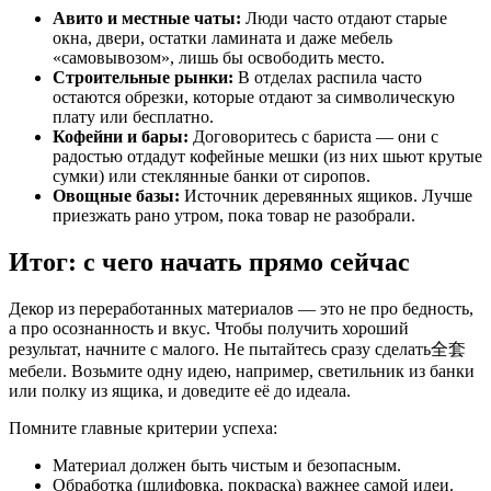
Авито и местные чаты:
Люди часто отдают старые
окна, двери, остатки ламината и даже мебель
«самовывозом», лишь бы освободить место.
Строительные рынки:
В отделах распила часто
остаются обрезки, которые отдают за символическую
плату или бесплатно.
Кофейни и бары:
Договоритесь с бариста — они с
радостью отдадут кофейные мешки (из них шьют крутые
сумки) или стеклянные банки от сиропов.
Овощные базы:
Источник деревянных ящиков. Лучше
приезжать рано утром, пока товар не разобрали.
Итог: с чего начать прямо сейчас
Декор из переработанных материалов — это не про бедность,
а про осознанность и вкус. Чтобы получить хороший
результат, начните с малого. Не пытайтесь сразу сделать全套
мебели. Возьмите одну идею, например, светильник из банки
или полку из ящика, и доведите её до идеала.
Помните главные критерии успеха:
Материал должен быть чистым и безопасным.
Обработка (шлифовка, покраска) важнее самой идеи.