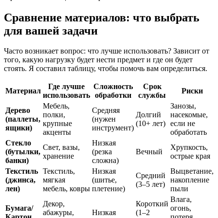
Сравнение материалов: что выбрать
для вашей задачи
Часто возникает вопрос: что лучше использовать? Зависит от
того, какую нагрузку будет нести предмет и где он будет
стоять. Я составил таблицу, чтобы помочь вам определиться.
Где лучше
Сложность
Срок
Материал
Риски
использовать
обработки
службы
Мебель,
Занозы,
Дерево
Средняя
полки,
Долгий
насекомые,
(паллеты,
(нужен
крупные
(10+ лет)
если не
ящики)
инструмент)
акценты
обработать
Стекло
Низкая
Свет, вазы,
Хрупкость,
(бутылки,
(резка
Вечный
хранение
острые края
банки)
сложна)
Текстиль
Текстиль,
Низкая
Выцветание,
Средний
(джинса,
мягкая
(шитье,
накопление
(3–5 лет)
лен)
мебель, ковры
плетение)
пыли
Влага,
Декор,
Короткий
Бумага/
огонь,
абажуры,
Низкая
(1–2
Картон
потеря