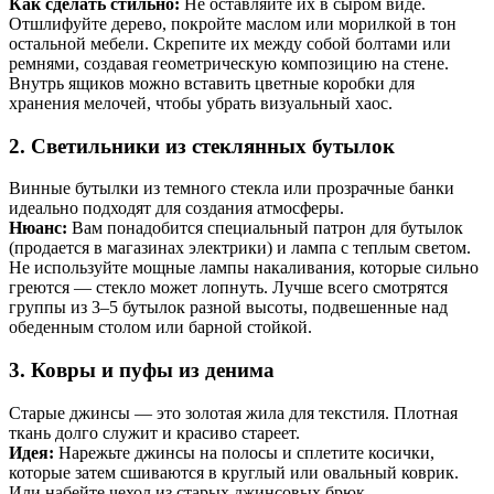
Как сделать стильно:
Не оставляйте их в сыром виде.
Отшлифуйте дерево, покройте маслом или морилкой в тон
остальной мебели. Скрепите их между собой болтами или
ремнями, создавая геометрическую композицию на стене.
Внутрь ящиков можно вставить цветные коробки для
хранения мелочей, чтобы убрать визуальный хаос.
2. Светильники из стеклянных бутылок
Винные бутылки из темного стекла или прозрачные банки
идеально подходят для создания атмосферы.
Нюанс:
Вам понадобится специальный патрон для бутылок
(продается в магазинах электрики) и лампа с теплым светом.
Не используйте мощные лампы накаливания, которые сильно
греются — стекло может лопнуть. Лучше всего смотрятся
группы из 3–5 бутылок разной высоты, подвешенные над
обеденным столом или барной стойкой.
3. Ковры и пуфы из денима
Старые джинсы — это золотая жила для текстиля. Плотная
ткань долго служит и красиво стареет.
Идея:
Нарежьте джинсы на полосы и сплетите косички,
которые затем сшиваются в круглый или овальный коврик.
Или набейте чехол из старых джинсовых брюк