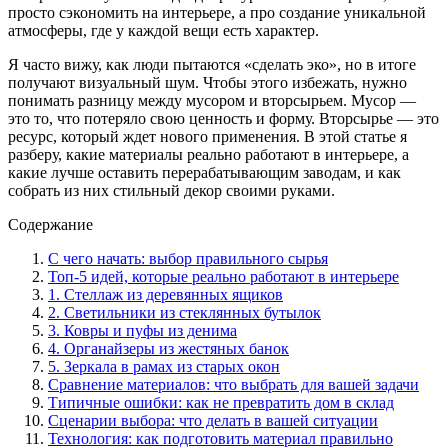
просто сэкономить на интерьере, а про создание уникальной
атмосферы, где у каждой вещи есть характер.
Я часто вижу, как люди пытаются «сделать эко», но в итоге
получают визуальный шум. Чтобы этого избежать, нужно
понимать разницу между мусором и вторсырьем. Мусор —
это то, что потеряло свою ценность и форму. Вторсырье — это
ресурс, который ждет нового применения. В этой статье я
разберу, какие материалы реально работают в интерьере, а
какие лучше оставить перерабатывающим заводам, и как
собрать из них стильный декор своими руками.
Содержание
С чего начать: выбор правильного сырья
Топ-5 идей, которые реально работают в интерьере
1. Стеллаж из деревянных ящиков
2. Светильники из стеклянных бутылок
3. Ковры и пуфы из денима
4. Органайзеры из жестяных банок
5. Зеркала в рамах из старых окон
Сравнение материалов: что выбрать для вашей задачи
Типичные ошибки: как не превратить дом в склад
Сценарии выбора: что делать в вашей ситуации
Технология: как подготовить материал правильно