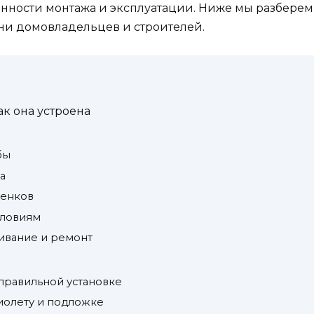
енности монтажа и эксплуатации. Ниже мы разберем
и домовладельцев и строителей.
ак она устроена
бы
а
тенков
словиям
ивание и ремонт
правильной установке
фиолету и подложке