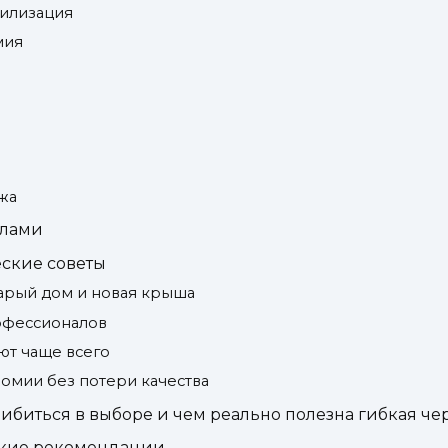
тилизация
мия
жа
алами
ские советы
тарый дом и новая крыша
офессионалов
ют чаще всего
омии без потери качества
шибиться в выборе и чем реально полезна гибкая ч
ские рекомендации