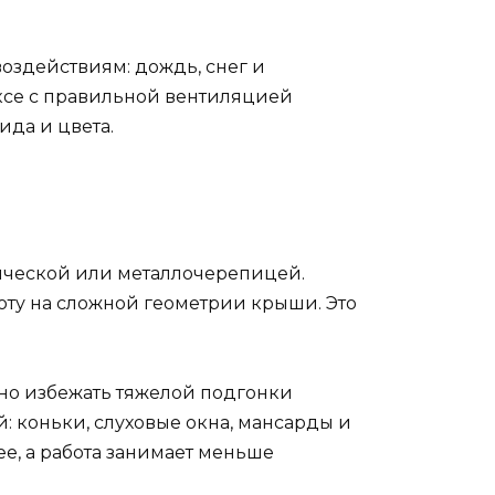
оздействиям: дождь, снег и
ксе с правильной вентиляцией
да и цвета.
ической или металлочерепицей.
оту на сложной геометрии крыши. Это
но избежать тяжелой подгонки
: коньки, слуховые окна, мансарды и
е, а работа занимает меньше