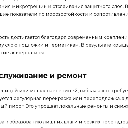
вания микротрещин и отслаивания защитного слоя. 
шие показатели по морозостойкости и сопротивлен
кость достигается благодаря современным креплен
 слою подложки и герметикам. В результате крыша 
гие альтернативы.
бслуживание и ремонт
епицей или металлочерепицей, гибкая часто требуе
буется регулярная перекраска или переподложка, а 
ный пирог. Это упрощает локальные ремонты и снижа
ва к образованию лишних влаги и резких перепадов