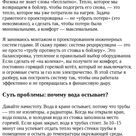
Физика не знает слова «бесплатно». Тепло, которое мы
возвращаем в бойлер, чтобы подогреть его снова, — это
тепло, которое мы уже потратили на нагрев. Задача
грамотного проектировщика — не «убрать потери» (это
невозможно), а сделать так, чтобы потери были
минимальными, а комфорт — максимальным.
Я занимаюсь монтажом и проектированием инженерных
систем годами. И скажу прямо: система рециркуляции — это
не просто «трубу протянуть от стояка к бойлеру». Это
балансировка, утепление и правильный выбор оборудования.
Если сделать её «на коленке», вы получите не комфорт, а
постоянно горящий горелкой котёл, который не выключается,
и огромные счета за газ или электричество. В этой статье я
разберу, как построить систему так, чтобы она работала
эффективно и не превращалась в финансовую дыру.
Суть проблемы: почему вода остывает?
Давайте начистоту. Вода в кране остывает, потому что трубы
— это не изоляторы, а радиаторы. Когда вы открыли кран,
вода пошла, и холодная вода из стояка заполнила место
горячей. Если кран закрыт, вода в трубах стоит. За 10–15
минут она успевает отдать тепло через стенки трубы в
помещение и остыть до температуры окружающей среды.