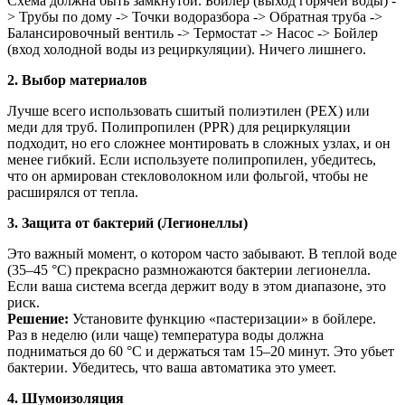
Схема должна быть замкнутой. Бойлер (выход горячей воды) -
> Трубы по дому -> Точки водоразбора -> Обратная труба ->
Балансировочный вентиль -> Термостат -> Насос -> Бойлер
(вход холодной воды из рециркуляции). Ничего лишнего.
2. Выбор материалов
Лучше всего использовать сшитый полиэтилен (PEX) или
меди для труб. Полипропилен (PPR) для рециркуляции
подходит, но его сложнее монтировать в сложных узлах, и он
менее гибкий. Если используете полипропилен, убедитесь,
что он армирован стекловолокном или фольгой, чтобы не
расширялся от тепла.
3. Защита от бактерий (Легионеллы)
Это важный момент, о котором часто забывают. В теплой воде
(35–45 °C) прекрасно размножаются бактерии легионелла.
Если ваша система всегда держит воду в этом диапазоне, это
риск.
Решение:
Установите функцию «пастеризации» в бойлере.
Раз в неделю (или чаще) температура воды должна
подниматься до 60 °C и держаться там 15–20 минут. Это убьет
бактерии. Убедитесь, что ваша автоматика это умеет.
4. Шумоизоляция