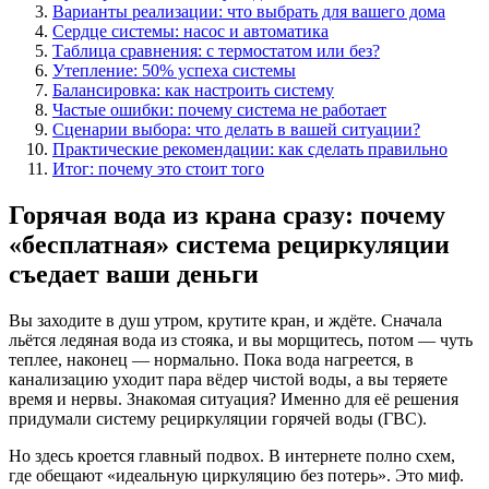
Варианты реализации: что выбрать для вашего дома
Сердце системы: насос и автоматика
Таблица сравнения: с термостатом или без?
Утепление: 50% успеха системы
Балансировка: как настроить систему
Частые ошибки: почему система не работает
Сценарии выбора: что делать в вашей ситуации?
Практические рекомендации: как сделать правильно
Итог: почему это стоит того
Горячая вода из крана сразу: почему
«бесплатная» система рециркуляции
съедает ваши деньги
Вы заходите в душ утром, крутите кран, и ждёте. Сначала
льётся ледяная вода из стояка, и вы морщитесь, потом — чуть
теплее, наконец — нормально. Пока вода нагреется, в
канализацию уходит пара вёдер чистой воды, а вы теряете
время и нервы. Знакомая ситуация? Именно для её решения
придумали систему рециркуляции горячей воды (ГВС).
Но здесь кроется главный подвох. В интернете полно схем,
где обещают «идеальную циркуляцию без потерь». Это миф.