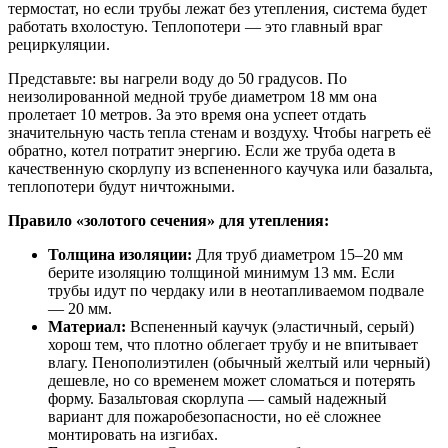
термостат, но если трубы лежат без утепления, система будет
работать вхолостую. Теплопотери — это главный враг
рециркуляции.
Представьте: вы нагрели воду до 50 градусов. По
неизолированной медной трубе диаметром 18 мм она
пролетает 10 метров. За это время она успеет отдать
значительную часть тепла стенам и воздуху. Чтобы нагреть её
обратно, котел потратит энергию. Если же труба одета в
качественную скорлупу из вспененного каучука или базальта,
теплопотери будут ничтожными.
Правило «золотого сечения» для утепления:
Толщина изоляции:
Для труб диаметром 15–20 мм
берите изоляцию толщиной минимум 13 мм. Если
трубы идут по чердаку или в неотапливаемом подвале
— 20 мм.
Материал:
Вспененный каучук (эластичный, серый)
хорош тем, что плотно облегает трубу и не впитывает
влагу. Пенополиэтилен (обычный желтый или черный)
дешевле, но со временем может сломаться и потерять
форму. Базальтовая скорлупа — самый надежный
вариант для пожаробезопасности, но её сложнее
монтировать на изгибах.