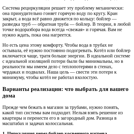
Система рециркуляции решает эту проблему механически:
она принудительно гоняет горячую воду по кругу. Кран
закрыт, а вода всё равно движется по кольцу: бойлер —
разведка труб — обратная труба — бойлер. В теории, в любой
точке водоразбора вода всегда «свежая» и горячая. Вам не
нужно ждать, пока она нагреется.
Но есть цена этому комфорту. Чтобы вода в трубах не
остывала, её нужно постоянно подогревать. Котёл или бойлер
включается чаще, тратя больше энергии. В идеальной системе
с идеальной изоляцией потери были бы минимальны, но в
реальности мы имеем дело с теплопотерями в стенах,
чердаках и подвалах. Наша цель — свести эти потери к
минимуму, чтобы котёл не работал вхолостую.
Варианты реализации: что выбрать для вашего
дома
Прежде чем бежать в магазин за трубами, нужно понять,
какой тип системы вам подходит. Нельзя взять решение из
квартиры и перенести его в загородный дом. Разница в
масштабах и задачах колоссальная.
1. Циркуляция через бойлер косвенного нагрева