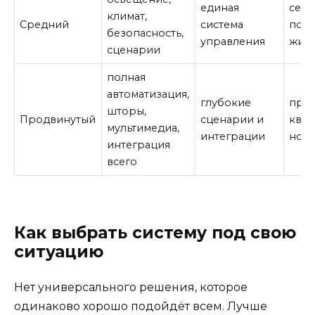
единая
семь
климат,
Средний
система
пост
безопасность,
управления
жил
сценарии
полная
автоматизация,
глубокие
пре
шторы,
Продвинутый
сценарии и
квар
мультимедиа,
интеграции
нов
интеграция
всего
Как выбрать систему под свою
ситуацию
Нет универсального решения, которое
одинаково хорошо подойдёт всем. Лучше