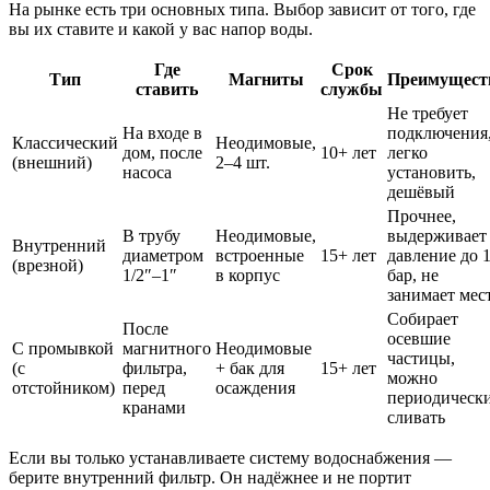
На рынке есть три основных типа. Выбор зависит от того, где
вы их ставите и какой у вас напор воды.
Где
Срок
Тип
Магниты
Преимущест
ставить
службы
Не требует
На входе в
подключения
Классический
Неодимовые,
дом, после
10+ лет
легко
(внешний)
2–4 шт.
насоса
установить,
дешёвый
Прочнее,
В трубу
Неодимовые,
выдерживает
Внутренний
диаметром
встроенные
15+ лет
давление до 
(врезной)
1/2″–1″
в корпус
бар, не
занимает мес
Собирает
После
осевшие
С промывкой
магнитного
Неодимовые
частицы,
(с
фильтра,
+ бак для
15+ лет
можно
отстойником)
перед
осаждения
периодическ
кранами
сливать
Если вы только устанавливаете систему водоснабжения —
берите внутренний фильтр. Он надёжнее и не портит