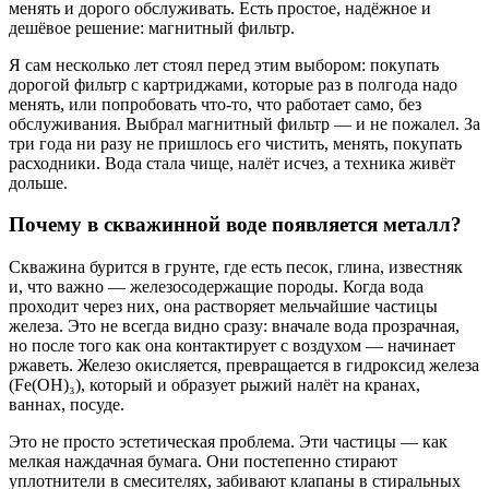
менять и дорого обслуживать. Есть простое, надёжное и
дешёвое решение: магнитный фильтр.
Я сам несколько лет стоял перед этим выбором: покупать
дорогой фильтр с картриджами, которые раз в полгода надо
менять, или попробовать что-то, что работает само, без
обслуживания. Выбрал магнитный фильтр — и не пожалел. За
три года ни разу не пришлось его чистить, менять, покупать
расходники. Вода стала чище, налёт исчез, а техника живёт
дольше.
Почему в скважинной воде появляется металл?
Скважина бурится в грунте, где есть песок, глина, известняк
и, что важно — железосодержащие породы. Когда вода
проходит через них, она растворяет мельчайшие частицы
железа. Это не всегда видно сразу: вначале вода прозрачная,
но после того как она контактирует с воздухом — начинает
ржаветь. Железо окисляется, превращается в гидроксид железа
(Fe(OH)₃), который и образует рыжий налёт на кранах,
ваннах, посуде.
Это не просто эстетическая проблема. Эти частицы — как
мелкая наждачная бумага. Они постепенно стирают
уплотнители в смесителях, забивают клапаны в стиральных