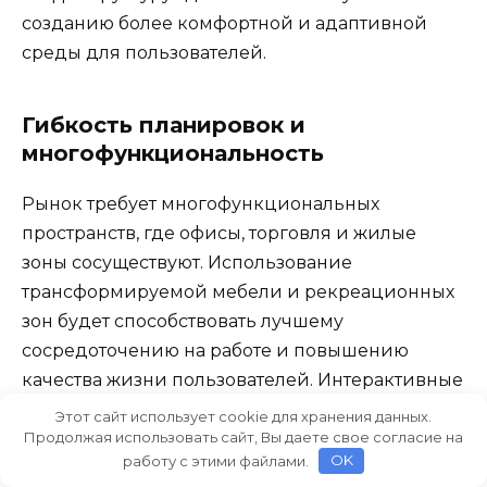
созданию более комфортной и адаптивной
среды для пользователей.
Гибкость планировок и
многофункциональность
Рынок требует многофункциональных
пространств, где офисы, торговля и жилые
зоны сосуществуют. Использование
трансформируемой мебели и рекреационных
зон будет способствовать лучшему
сосредоточению на работе и повышению
качества жизни пользователей. Интерактивные
пространства, такие как гибкие зоны для
Этот сайт использует cookie для хранения данных.
Продолжая использовать сайт, Вы даете свое согласие на
совместной работы, создадут возможности для
работу с этими файлами.
OK
сообществ и сетевого сотрудничества.