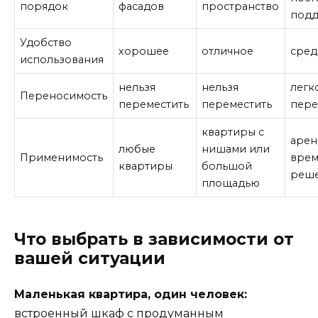
порядок
фасадов
пространство
под
Удобство
хорошее
отличное
сред
использования
нельзя
нельзя
легк
Переносимость
переместить
переместить
пере
квартиры с
арен
любые
нишами или
Применимость
вре
квартиры
большой
реш
площадью
Что выбрать в зависимости от
вашей ситуации
Маленькая квартира, один человек:
встроенный шкаф с продуманным