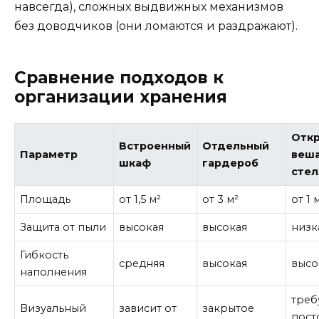
навсегда), сложных выдвижных механизмов
без доводчиков (они ломаются и раздражают).
Сравнение подходов к
организации хранения
Отк
Встроенный
Отдельный
Параметр
веша
шкаф
гардероб
сте
Площадь
от 1,5 м²
от 3 м²
от 1 
Защита от пыли
высокая
высокая
низк
Гибкость
средняя
высокая
высо
наполнения
треб
Визуальный
зависит от
закрытое
пост