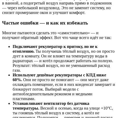
в ванной, а подогретый воздух направь прямо в подоконник
— через небольшой воздуховод. Это не заменит систему, но
снизит промерзание окон и улучшит комфорт.
Частые ошибки — и как их избежать
Многие пытаются сделать это «самостоятельно» — и
получают обратный эффект. Вот что чаще всего идёт не так:
Подключают рекуператор к притоку, но не к
отоплению.
Ты получаешь тёплый воздух, но он просто
дует в комнату. Он не влияет на температуру воды в
радиаторах — и котёл продолжает работать на полную.
Результат: тёплый воздух, но не уменьшенный расход
газа.
Используют дешёвые рекуператоры с КПД ниже
60%.
Они не просто не помогают — они могут даже
охлаждать помещение, если в них конденсат замерзает и
блокирует поток. Выбирай модели с
антиобледенительным режимом и медными
пластинами.
Устанавливают вентилятор без датчика
температуры.
Весной и осенью, когда на улице +10°C,
ты гоняешь тёплый воздух в систему, а котёл не
отключается. Получается — перегрев и лишний расход.