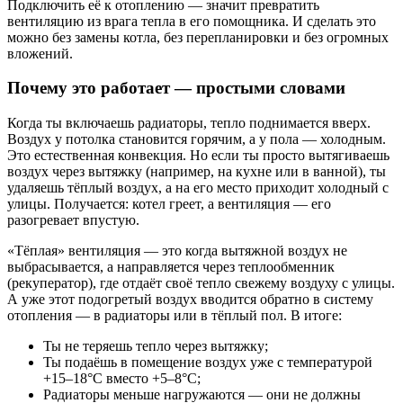
Подключить её к отоплению — значит превратить
вентиляцию из врага тепла в его помощника. И сделать это
можно без замены котла, без перепланировки и без огромных
вложений.
Почему это работает — простыми словами
Когда ты включаешь радиаторы, тепло поднимается вверх.
Воздух у потолка становится горячим, а у пола — холодным.
Это естественная конвекция. Но если ты просто вытягиваешь
воздух через вытяжку (например, на кухне или в ванной), ты
удаляешь тёплый воздух, а на его место приходит холодный с
улицы. Получается: котел греет, а вентиляция — его
разогревает впустую.
«Тёплая» вентиляция — это когда вытяжной воздух не
выбрасывается, а направляется через теплообменник
(рекуператор), где отдаёт своё тепло свежему воздуху с улицы.
А уже этот подогретый воздух вводится обратно в систему
отопления — в радиаторы или в тёплый пол. В итоге:
Ты не теряешь тепло через вытяжку;
Ты подаёшь в помещение воздух уже с температурой
+15–18°C вместо +5–8°C;
Радиаторы меньше нагружаются — они не должны