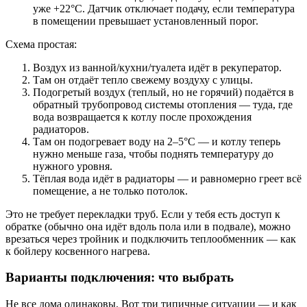
уже +22°C. Датчик отключает подачу, если температура
в помещении превышает установленный порог.
Схема простая:
Воздух из ванной/кухни/туалета идёт в рекуператор.
Там он отдаёт тепло свежему воздуху с улицы.
Подогретый воздух (теплый, но не горячий) подаётся в
обратный трубопровод системы отопления — туда, где
вода возвращается к котлу после прохождения
радиаторов.
Там он подогревает воду на 2–5°C — и котлу теперь
нужно меньше газа, чтобы поднять температуру до
нужного уровня.
Тёплая вода идёт в радиаторы — и равномерно греет всё
помещение, а не только потолок.
Это не требует перекладки труб. Если у тебя есть доступ к
обратке (обычно она идёт вдоль пола или в подвале), можно
врезаться через тройник и подключить теплообменник — как
к бойлеру косвенного нагрева.
Варианты подключения: что выбрать
Не все дома одинаковы. Вот три типичные ситуации — и как