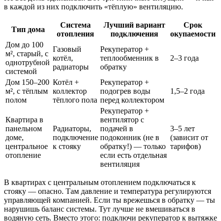
в каждой из них подключить «тёплую» вентиляцию.
Система
Лучший вариант
Срок
Тип дома
отопления
подключения
окупаемости
Дом до 100
Газовый
Рекуператор +
м², старый, с
котёл,
теплообменник в
2–3 года
однотрубной
радиаторы
обратку
системой
Дом 150–200
Котёл +
Рекуператор +
м², с тёплым
коллектор
подогрев воды
1,5–2 года
полом
тёплого пола
перед коллектором
Рекуператор +
Квартира в
вентилятор с
панельном
Радиаторы,
подачей в
3–5 лет
доме,
подключение
подоконник (не в
(зависит от
центральное
к стояку
обратку!) — только
тарифов)
отопление
если есть отдельная
вентиляция
В квартирах с центральным отоплением подключаться к
стояку — опасно. Там давление и температура регулируются
управляющей компанией. Если ты врежешься в обратку — ты
нарушишь баланс системы. Тут лучше не вмешиваться в
водяную сеть. Вместо этого: подключи рекуператор к вытяжке