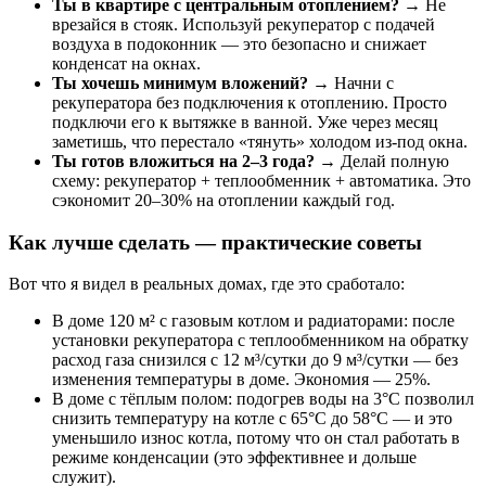
Ты в квартире с центральным отоплением?
→ Не
врезайся в стояк. Используй рекуператор с подачей
воздуха в подоконник — это безопасно и снижает
конденсат на окнах.
Ты хочешь минимум вложений?
→ Начни с
рекуператора без подключения к отоплению. Просто
подключи его к вытяжке в ванной. Уже через месяц
заметишь, что перестало «тянуть» холодом из-под окна.
Ты готов вложиться на 2–3 года?
→ Делай полную
схему: рекуператор + теплообменник + автоматика. Это
сэкономит 20–30% на отоплении каждый год.
Как лучше сделать — практические советы
Вот что я видел в реальных домах, где это сработало:
В доме 120 м² с газовым котлом и радиаторами: после
установки рекуператора с теплообменником на обратку
расход газа снизился с 12 м³/сутки до 9 м³/сутки — без
изменения температуры в доме. Экономия — 25%.
В доме с тёплым полом: подогрев воды на 3°C позволил
снизить температуру на котле с 65°C до 58°C — и это
уменьшило износ котла, потому что он стал работать в
режиме конденсации (это эффективнее и дольше
служит).