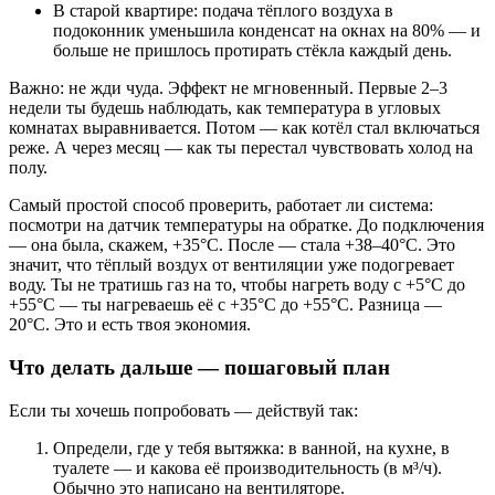
В старой квартире: подача тёплого воздуха в
подоконник уменьшила конденсат на окнах на 80% — и
больше не пришлось протирать стёкла каждый день.
Важно: не жди чуда. Эффект не мгновенный. Первые 2–3
недели ты будешь наблюдать, как температура в угловых
комнатах выравнивается. Потом — как котёл стал включаться
реже. А через месяц — как ты перестал чувствовать холод на
полу.
Самый простой способ проверить, работает ли система:
посмотри на датчик температуры на обратке. До подключения
— она была, скажем, +35°C. После — стала +38–40°C. Это
значит, что тёплый воздух от вентиляции уже подогревает
воду. Ты не тратишь газ на то, чтобы нагреть воду с +5°C до
+55°C — ты нагреваешь её с +35°C до +55°C. Разница —
20°C. Это и есть твоя экономия.
Что делать дальше — пошаговый план
Если ты хочешь попробовать — действуй так:
Определи, где у тебя вытяжка: в ванной, на кухне, в
туалете — и какова её производительность (в м³/ч).
Обычно это написано на вентиляторе.