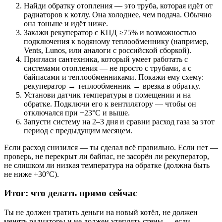
Найди обратку отопления — это труба, которая идёт от
радиаторов к котлу. Она холоднее, чем подача. Обычно
она тоньше и идёт ниже.
Закажи рекуператор с КПД ≥75% и возможностью
подключения к водяному теплообменнику (например,
Vents, Lunos, или аналоги с российской сборкой).
Пригласи сантехника, который умеет работать с
системами отопления — не просто с трубами, а с
байпасами и теплообменниками. Покажи ему схему:
рекуператор → теплообменник → врезка в обратку.
Установи датчик температуры в помещении и на
обратке. Подключи его к вентилятору — чтобы он
отключался при +23°C и выше.
Запусти систему на 2–3 дня и сравни расход газа за этот
период с предыдущим месяцем.
Если расход снизился — ты сделал всё правильно. Если нет —
проверь, не перекрыт ли байпас, не засорён ли рекуператор,
не слишком ли низкая температура на обратке (должна быть
не ниже +30°C).
Итог: что делать прямо сейчас
Ты не должен тратить деньги на новый котёл, не должен
менять радиаторы и не должен утеплять стены — если