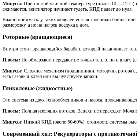
Минусы:
При низкой уличной температуре (ниже -10…-15°C) та
сжимаются, вентилятор начинает гудеть, КПД падает до нуля.
Важно понимать: у таких моделей есть встроенный байпас или э
разморозку, а не на нагрев воздуха в дом.
Роторные (вращающиеся)
Внутри стоит вращающийся барабан, который накапливает тепл
Плюсы:
Не обмерзают, передают не только тепло, но и влагу (
Минусы:
Сложнее механизм (подшипники, моторчик ротора), д
есть газовый котел или вы чувствуете запахи.
Гликолевые (жидкостные)
Это система из двух теплообменников и насоса, прокачивающе
Плюсы:
Полная изоляция потоков. Запахи не переходят. Можно
Минусы:
Низкий КПД (около 50-60%), стоимость системы высо
Современный хит: Рекуператоры с противоточно