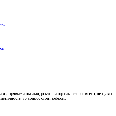
ую?
кой
и и дырявыми окнами, рекуператор вам, скорее всего, не нужен 
етичность, то вопрос стоит ребром.