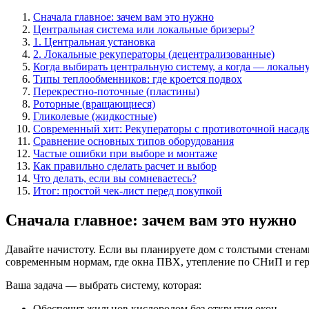
Сначала главное: зачем вам это нужно
Центральная система или локальные бризеры?
1. Центральная установка
2. Локальные рекуператоры (децентрализованные)
Когда выбирать центральную систему, а когда — локальн
Типы теплообменников: где кроется подвох
Перекрестно-поточные (пластины)
Роторные (вращающиеся)
Гликолевые (жидкостные)
Современный хит: Рекуператоры с противоточной насад
Сравнение основных типов оборудования
Частые ошибки при выборе и монтаже
Как правильно сделать расчет и выбор
Что делать, если вы сомневаетесь?
Итог: простой чек-лист перед покупкой
Сначала главное: зачем вам это нужно
Давайте начистоту. Если вы планируете дом с толстыми стенам
современным нормам, где окна ПВХ, утепление по СНиП и герм
Ваша задача — выбрать систему, которая:
Обеспечит жильцов кислородом без открытия окон.