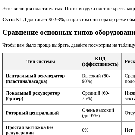
Это эволюция пластинчатых. Поток воздуха идет не крест-накр
Суть:
КПД достигает 90-93%, и при этом они гораздо реже обм
Сравнение основных типов оборудован
Чтобы вам было проще выбрать, давайте посмотрим на таблицу.
КПД
Тип системы
Риск
(эффективность)
Центральный рекуператор
Высокий (80-
Сред
(пластина/насадка)
90%)
подо
Локальный рекуператор
Средний (60-
Низк
(бризер)
75%)
масс
Очень высокий
Роторный центральный
Отсу
(до 95%)
Простая вытяжка без
0%
Нет
рекуперации