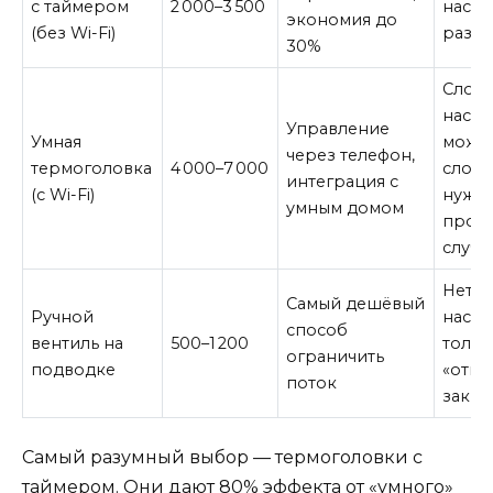
с таймером
2 000–3 500
наст
экономия до
(без Wi-Fi)
раз в
30%
Слож
настр
Управление
Умная
може
через телефон,
термоголовка
4 000–7 000
слома
интеграция с
(с Wi-Fi)
нужна
умным домом
прос
случа
Нет т
Самый дешёвый
Ручной
настр
способ
вентиль на
500–1 200
тольк
ограничить
подводке
«откр
поток
закры
Самый разумный выбор — термоголовки с
таймером. Они дают 80% эффекта от «умного»