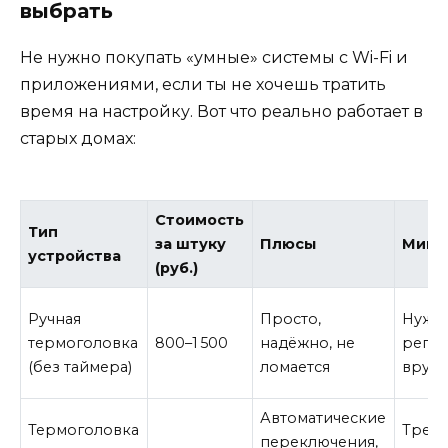
выбрать
Не нужно покупать «умные» системы с Wi-Fi и
приложениями, если ты не хочешь тратить
время на настройку. Вот что реально работает в
старых домах:
Стоимость
Тип
за штуку
Плюсы
Мину
устройства
(руб.)
Ручная
Просто,
Нужн
термоголовка
800–1 500
надёжно, не
регул
(без таймера)
ломается
вруч
Автоматические
Термоголовка
Требу
переключения,