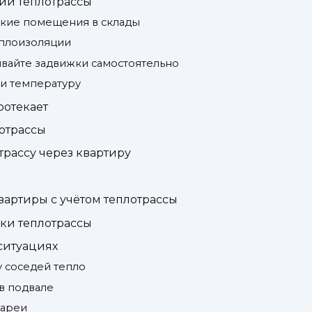
ии теплотрассы
ские помещения в склады
еплоизоляции
ывайте задвижки самостоятельно
 и температуру
ротекает
лотрассы
рассу через квартиру
вартиры с учётом теплотрассы
ки теплотрассы
 ситуациях
у соседей тепло
в подвале
тареи