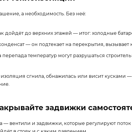
ашение, а необходимость. Без неё:
ак дойдёт до верхних этажей — итог: холодные батар
конденсат — он подтекает на перекрытия, вызывает 
 перепада температур могут разрушаться строител
ы изоляция сгнила, обнажилась или висит кусками — п
ние.
 закрывайте задвижки самостоя
ра — вентили и задвижки, которые регулируют поток
йдёт в стояк и с каким давлением.