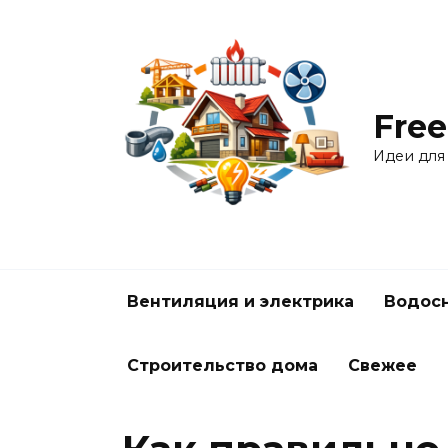
Перейти
к
содержанию
Free
Идеи для
Вентиляция и электрика
Водосн
Строительство дома
Свежее