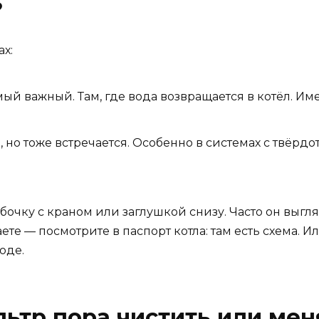
?
х:
ый важный. Там, где вода возвращается в котёл. И
 но тоже встречается. Особенно в системах с твёр
ку с краном или заглушкой снизу. Часто он выгляд
ете — посмотрите в паспорт котла: там есть схема. 
оде.
льтр пора чистить или мен