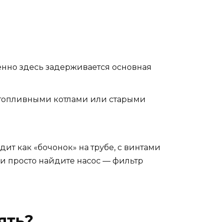
менно здесь задерживается основная
дотопливными котлами или старыми
ит как «бочонок» на трубе, с винтами
Или просто найдите насос — фильтр
ять?