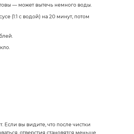
отовы — может вытечь немного воды.
се (1:1 с водой) на 20 минут, потом
блей.
кло.
. Если вы видите, что после чистки
оваться, отверстия становятся меньше