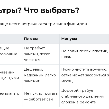
ьтры? Что выбрать?
аще всего встречаются три типа фильтров:
Плюсы
Минусы
жащие
Не требует
Не ловит песок, пластик,
с помощью
замены, легко
шлам
чистится
Дешёвый,
Нужно чистить вручную,
жавейки,
надёжный, легко
сетка может засориться 
 0,2–0,5 мм
заменить
месяц
Дорогой, требует
ез клапан,
Не нужно трогать
стабильного давления,
— работает сам
сложен в ремонте