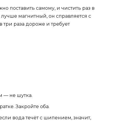
но поставить самому, и чистить раз в
 лучше магнитный, он справляется с
в три раза дороже и требует
м — не шутка.
атке. Закройте оба.
если вода течёт с шипением, значит,