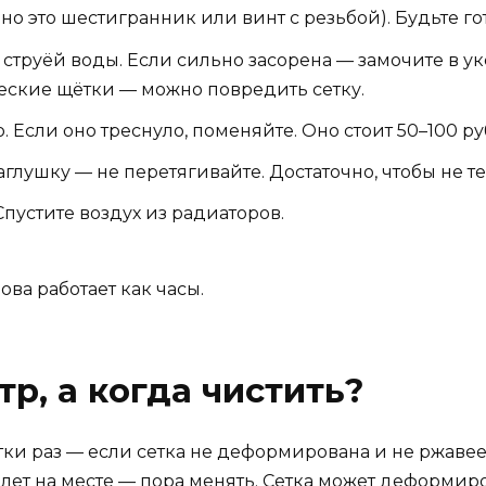
но это шестигранник или винт с резьбой). Будьте г
струёй воды. Если сильно засорена — замочите в уксу
еские щётки — можно повредить сетку.
 Если оно треснуло, поменяйте. Оно стоит 50–100 ру
аглушку — не перетягивайте. Достаточно, чтобы не те
Спустите воздух из радиаторов.
ова работает как часы.
р, а когда чистить?
ки раз — если сетка не деформирована и не ржавеет
5 лет на месте — пора менять. Сетка может деформир