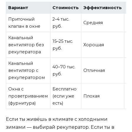
Вариант
Стоимость
Эффективность
Ш
Приточный
2–4 тыс.
Ти
Средняя
клапан в окне
руб.
дБ
Канальный
С
15–25 тыс.
вентилятор без
Хорошая
(3
руб.
рекуператора
дБ
Канальный
Ти
40–70 тыс.
вентилятор с
Отличная
(2
руб.
рекуператором
дБ
Окна с
Бесплатно
За
проветриванием
(если уже
Плохая
от
(фурнитура)
есть)
Если ты живёшь в климате с холодными
зимами — выбирай рекуператор. Если ты в