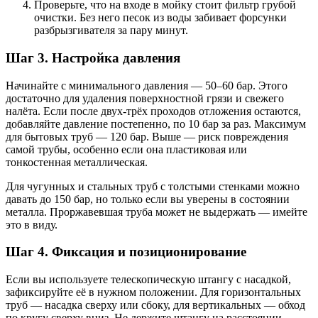
Проверьте, что на входе в мойку стоит фильтр грубой
очистки. Без него песок из воды забивает форсунки
разбрызгивателя за пару минут.
Шаг 3. Настройка давления
Начинайте с минимального давления — 50–60 бар. Этого
достаточно для удаления поверхностной грязи и свежего
налёта. Если после двух-трёх проходов отложения остаются,
добавляйте давление постепенно, по 10 бар за раз. Максимум
для бытовых труб — 120 бар. Выше — риск повреждения
самой трубы, особенно если она пластиковая или
тонкостенная металлическая.
Для чугунных и стальных труб с толстыми стенками можно
давать до 150 бар, но только если вы уверены в состоянии
металла. Проржавевшая труба может не выдержать — имейте
это в виду.
Шаг 4. Фиксация и позиционирование
Если вы используете телескопическую штангу с насадкой,
зафиксируйте её в нужном положении. Для горизонтальных
труб — насадка сверху или сбоку, для вертикальных — обход
по кругу сверху вниз. Не держите штангу на расстоянии