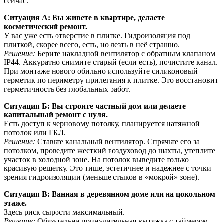
сейчас.
Ситуация А: Вы живете в квартире, делаете
косметический ремонт.
У вас уже есть отверстие в плитке. Гидроизоляция под
плиткой, скорее всего, есть, но лезть в неё страшно.
Решение:
Берите накладной вентилятор с обратным клапаном
IP44. Аккуратно снимите старый (если есть), почистите канал.
При монтаже нового обильно используйте силиконовый
герметик по периметру прилегания к плитке. Это восстановит
герметичность без глобальных работ.
Ситуация Б: Вы строите частный дом или делаете
капитальный ремонт с нуля.
Есть доступ к черновому потолку, планируется натяжной
потолок или ГКЛ.
Решение:
Ставьте канальный вентилятор. Спрячьте его за
потолком, проведите жесткий воздуховод до шахты, утеплите
участок в холодной зоне. На потолок выведите только
красивую решетку. Это тише, эстетичнее и надежнее с точки
зрения гидроизоляции (меньше стыков в «мокрой» зоне).
Ситуация В: Ванная в деревянном доме или на цокольном
этаже.
Здесь риск сырости максимальный.
Решение:
Обязательна принудительная вытяжка с таймером.