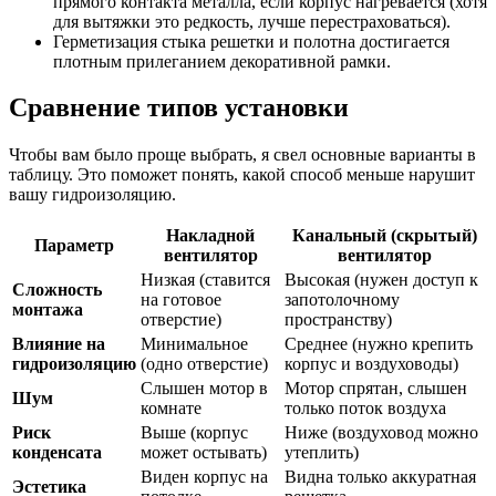
прямого контакта металла, если корпус нагревается (хотя
для вытяжки это редкость, лучше перестраховаться).
Герметизация стыка решетки и полотна достигается
плотным прилеганием декоративной рамки.
Сравнение типов установки
Чтобы вам было проще выбрать, я свел основные варианты в
таблицу. Это поможет понять, какой способ меньше нарушит
вашу гидроизоляцию.
Накладной
Канальный (скрытый)
Параметр
вентилятор
вентилятор
Низкая (ставится
Высокая (нужен доступ к
Сложность
на готовое
запотолочному
монтажа
отверстие)
пространству)
Влияние на
Минимальное
Среднее (нужно крепить
гидроизоляцию
(одно отверстие)
корпус и воздуховоды)
Слышен мотор в
Мотор спрятан, слышен
Шум
комнате
только поток воздуха
Риск
Выше (корпус
Ниже (воздуховод можно
конденсата
может остывать)
утеплить)
Виден корпус на
Видна только аккуратная
Эстетика