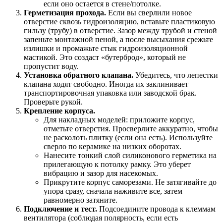
если оно остается в стене/потолке.
Герметизация прохода.
Если вы сверлили новое
отверстие сквозь гидроизоляцию, вставьте пластиковую
гильзу (трубу) в отверстие. Зазор между трубой и стеной
запеньте монтажной пеной, а после высыхания срежьте
излишки и промажьте стык гидроизоляционной
мастикой. Это создаст «бутерброд», который не
пропустит воду.
Установка обратного клапана.
Убедитесь, что лепестки
клапана ходят свободно. Иногда их заклинивает
транспортировочная упаковка или заводской брак.
Проверьте рукой.
Крепление корпуса.
Для накладных моделей: приложите корпус,
отметьте отверстия. Просверлите аккуратно, чтобы
не расколоть плитку (если она есть). Используйте
сверло по керамике на низких оборотах.
Нанесите тонкий слой силиконового герметика на
прилегающую к потолку рамку. Это уберет
вибрацию и зазор для насекомых.
Прикрутите корпус саморезами. Не затягивайте до
упора сразу, сначала наживите все, затем
равномерно затяните.
Подключение и тест.
Подсоедините провода к клеммам
вентилятора (соблюдая полярность, если есть