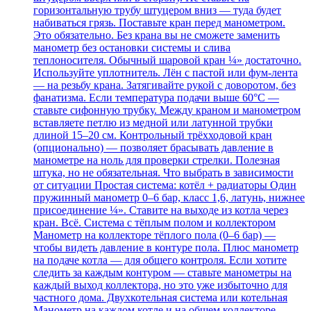
горизонтальную трубу штуцером вниз — туда будет
набиваться грязь. Поставьте кран перед манометром.
Это обязательно. Без крана вы не сможете заменить
манометр без остановки системы и слива
теплоносителя. Обычный шаровой кран ¼» достаточно.
Используйте уплотнитель. Лён с пастой или фум-лента
— на резьбу крана. Затягивайте рукой с доворотом, без
фанатизма. Если температура подачи выше 60°C —
ставьте сифонную трубку. Между краном и манометром
вставляете петлю из медной или латунной трубки
длиной 15–20 см. Контрольный трёхходовой кран
(опционально) — позволяет брасывать давление в
манометре на ноль для проверки стрелки. Полезная
штука, но не обязательная. Что выбрать в зависимости
от ситуации Простая система: котёл + радиаторы Один
пружинный манометр 0–6 бар, класс 1,6, латунь, нижнее
присоединение ¼». Ставите на выходе из котла через
кран. Всё. Система с тёплым полом и коллектором
Манометр на коллекторе тёплого пола (0–6 бар) —
чтобы видеть давление в контуре пола. Плюс манометр
на подаче котла — для общего контроля. Если хотите
следить за каждым контуром — ставьте манометры на
каждый выход коллектора, но это уже избыточно для
частного дома. Двухкотельная система или котельная
Манометр на каждом котле и на общем коллекторе.