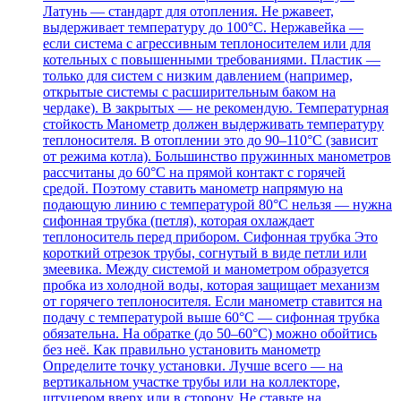
Латунь — стандарт для отопления. Не ржавеет,
выдерживает температуру до 100°C. Нержавейка —
если система с агрессивным теплоносителем или для
котельных с повышенными требованиями. Пластик —
только для систем с низким давлением (например,
открытые системы с расширительным баком на
чердаке). В закрытых — не рекомендую. Температурная
стойкость Манометр должен выдерживать температуру
теплоносителя. В отоплении это до 90–110°C (зависит
от режима котла). Большинство пружинных манометров
рассчитаны до 60°C на прямой контакт с горячей
средой. Поэтому ставить манометр напрямую на
подающую линию с температурой 80°C нельзя — нужна
сифонная трубка (петля), которая охлаждает
теплоноситель перед прибором. Сифонная трубка Это
короткий отрезок трубы, согнутый в виде петли или
змеевика. Между системой и манометром образуется
пробка из холодной воды, которая защищает механизм
от горячего теплоносителя. Если манометр ставится на
подачу с температурой выше 60°C — сифонная трубка
обязательна. На обратке (до 50–60°C) можно обойтись
без неё. Как правильно установить манометр
Определите точку установки. Лучше всего — на
вертикальном участке трубы или на коллекторе,
штуцером вверх или в сторону. Не ставьте на