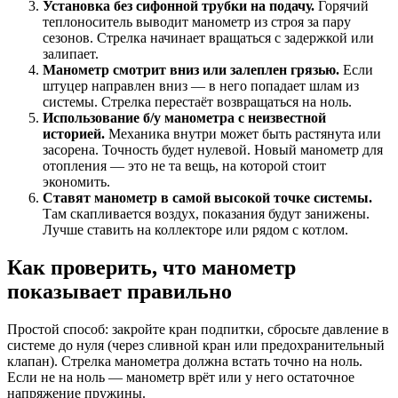
Установка без сифонной трубки на подачу.
Горячий
теплоноситель выводит манометр из строя за пару
сезонов. Стрелка начинает вращаться с задержкой или
залипает.
Манометр смотрит вниз или залеплен грязью.
Если
штуцер направлен вниз — в него попадает шлам из
системы. Стрелка перестаёт возвращаться на ноль.
Использование б/у манометра с неизвестной
историей.
Механика внутри может быть растянута или
засорена. Точность будет нулевой. Новый манометр для
отопления — это не та вещь, на которой стоит
экономить.
Ставят манометр в самой высокой точке системы.
Там скапливается воздух, показания будут занижены.
Лучше ставить на коллекторе или рядом с котлом.
Как проверить, что манометр
показывает правильно
Простой способ: закройте кран подпитки, сбросьте давление в
системе до нуля (через сливной кран или предохранительный
клапан). Стрелка манометра должна встать точно на ноль.
Если не на ноль — манометр врёт или у него остаточное
напряжение пружины.