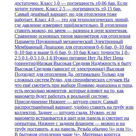
достаточно. Класс 1,0 — погрешность ±0,06 бар. Если
хотите точнее. Класс 2,5 — погрешность ±0,15 бар.
Самый дешёвый вариант, но для отопления тоже
работает. Класс 4,0 — это для технологических линий,
где давление измеряют приблизительно. В отоплении
ставить можно, но зачем — разница в цене копеечная.
Сравнение основных типов манометров для отопления
Параметр Пружинный механический Электронный
Мембранный Диапазон для отопления 0–6 бар, 0–10 бар
0–10 бар и выше 0–6 бар, 0–10 бар Класс точности 1,0–
2,5 0,1–0,5 1,0–1,6 Нужно питание Нет Да Нет Цена
(ориентир)Низкая Высокая Средняя Надёжность в быту
Высокая Средняя (зависит от электроники) Высокая
Подходит для отопления Да, оптимально Только для
сложных систем Редко, для специфических случаев На
что ещё смотреть при выборе Помимо диапазона и типа,
есть несколько моментов, которые влияют на то, как
манометр будет работать в реальной системе.
Присоединение Нижнее — штуцер снизу. Самый
распространённый вариант, удобно ставить на трубу или
коллектор. Заднее — штуцер сзади. Нужно, если
манометр встраивается в щит или панель и смотрит на
оператора. Нижнее с задним фланцем — можно и на
трубу поставить, и на панель. Резьба обычно ¼» или ½».
В бытовом отоплении чаще ¼». Материал корпуса