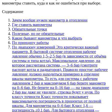
манометры ставить, куда и как не ошибиться при выборе.
Содержание
Зачем вообще нужен манометр в отоплении
Где ставить манометры
Обязательные точки
Полезные, но не обязательные
Какие бывают манометры и что выбрать
По принципу работы
По диапазону измерений Это критически важный
параметр. В бытовой системе отопления рабочее
давление обычно 1,5–2,5 бар (в зависимости от объёма
системы и типа котла). Максимальное давление, на
которое рассчитана система, — 3–6 бар (смотрите
паспорт котла и радиаторов). Правило простое: рабочее
давление должно находиться примерно в середине
шкалы манометра. То есть для системы с рабочим
давлением 2 бар и максимумом 6 бар берите манометр
на 0–6 бар. Не берите на 0–16 бар — на таком диапазоне
2 бар вы даже не увидите, стрелка будет у нуля. По
классу точности Класс точности показывает
максимальную погрешность в процентах от полной
шкалы. Для манометра на 0–6 бар: Класс 1,6 —
погрешность ±0,1 бар. Для бытового отопления —