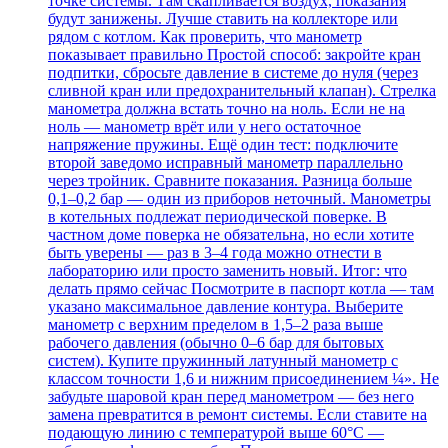
точке системы. Там скапливается воздух, показания
будут занижены. Лучше ставить на коллекторе или
рядом с котлом. Как проверить, что манометр
показывает правильно Простой способ: закройте кран
подпитки, сбросьте давление в системе до нуля (через
сливной кран или предохранительный клапан). Стрелка
манометра должна встать точно на ноль. Если не на
ноль — манометр врёт или у него остаточное
напряжение пружины. Ещё один тест: подключите
второй заведомо исправный манометр параллельно
через тройник. Сравните показания. Разница больше
0,1–0,2 бар — один из приборов неточный. Манометры
в котельных подлежат периодической поверке. В
частном доме поверка не обязательна, но если хотите
быть уверены — раз в 3–4 года можно отнести в
лабораторию или просто заменить новый. Итог: что
делать прямо сейчас Посмотрите в паспорт котла — там
указано максимальное давление контура. Выберите
манометр с верхним пределом в 1,5–2 раза выше
рабочего давления (обычно 0–6 бар для бытовых
систем). Купите пружинный латунный манометр с
классом точности 1,6 и нижним присоединением ¼». Не
забудьте шаровой кран перед манометром — без него
замена превратится в ремонт системы. Если ставите на
подающую линию с температурой выше 60°C —