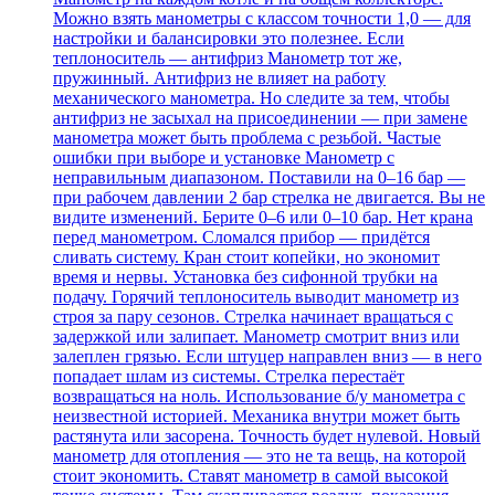
Можно взять манометры с классом точности 1,0 — для
настройки и балансировки это полезнее. Если
теплоноситель — антифриз Манометр тот же,
пружинный. Антифриз не влияет на работу
механического манометра. Но следите за тем, чтобы
антифриз не засыхал на присоединении — при замене
манометра может быть проблема с резьбой. Частые
ошибки при выборе и установке Манометр с
неправильным диапазоном. Поставили на 0–16 бар —
при рабочем давлении 2 бар стрелка не двигается. Вы не
видите изменений. Берите 0–6 или 0–10 бар. Нет крана
перед манометром. Сломался прибор — придётся
сливать систему. Кран стоит копейки, но экономит
время и нервы. Установка без сифонной трубки на
подачу. Горячий теплоноситель выводит манометр из
строя за пару сезонов. Стрелка начинает вращаться с
задержкой или залипает. Манометр смотрит вниз или
залеплен грязью. Если штуцер направлен вниз — в него
попадает шлам из системы. Стрелка перестаёт
возвращаться на ноль. Использование б/у манометра с
неизвестной историей. Механика внутри может быть
растянута или засорена. Точность будет нулевой. Новый
манометр для отопления — это не та вещь, на которой
стоит экономить. Ставят манометр в самой высокой