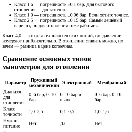
Класс 1,6 — погрешность ±0,1 бар. Для бытового
отопления — достаточно.
Класс 1,0 — погрешность ±0,06 бар. Если хотите точнее.
Класс 2,5 — погрешность ±0,15 бар. Самый дешёвый
вариант, но для отопления тоже работает.
Класс 4,0 — это для технологических линий, где давление
измеряют приблизительно. В отоплении ставить можно, но
зачем — разница в цене копеечная.
Сравнение основных типов
манометров для отопления
Пружинный
Параметр
Электронный
Мембранный
механический
Диапазон
0–6 бар, 0–10
0–10 бар и
0–6 бар, 0–10
для
бар
выше
бар
отопления
Класс
1,0–2,5
0,1–0,5
1,0–1,6
точности
Нужно
Нет
Да
Нет
питание