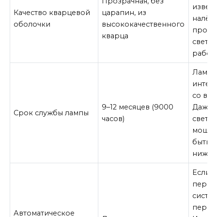
Прозрачная, без
извес
Качество кварцевой
царапин, из
налёт
оболочки
высококачественного
прохо
кварца
светит
работа
Лампа
интен
со вр
9–12 месяцев (9000
Даже 
Срок службы лампы
часов)
светит
мощно
быть н
ниже.
Если 
перег
систе
перек
Автоматическое