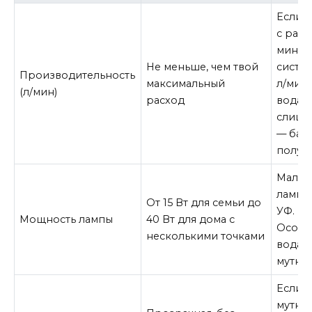
Если у
с расх
мин —
Не меньше, чем твой
систем
Производительность
максимальный
л/мин.
(л/мин)
расход
вода 
слишк
— бак
получа
Мало
лампа
От 15 Вт для семьи до
УФ. Не
Мощность лампы
40 Вт для дома с
Особе
несколькими точками
вода с
мутная
Если 
мутная