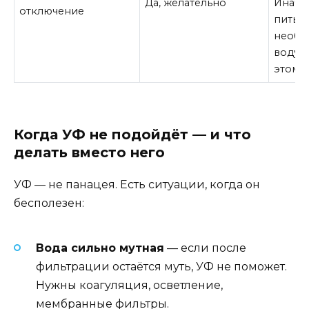
Да, желательно
Иначе
отключение
пить
необр
воду, 
этом.
Когда УФ не подойдёт — и что
делать вместо него
УФ — не панацея. Есть ситуации, когда он
бесполезен:
Вода сильно мутная
— если после
фильтрации остаётся муть, УФ не поможет.
Нужны коагуляция, осветление,
мембранные фильтры.