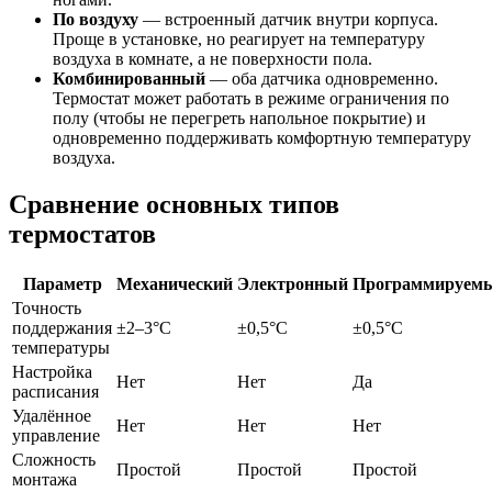
По воздуху
— встроенный датчик внутри корпуса.
Проще в установке, но реагирует на температуру
воздуха в комнате, а не поверхности пола.
Комбинированный
— оба датчика одновременно.
Термостат может работать в режиме ограничения по
полу (чтобы не перегреть напольное покрытие) и
одновременно поддерживать комфортную температуру
воздуха.
Сравнение основных типов
термостатов
Параметр
Механический
Электронный
Программируем
Точность
поддержания
±2–3°C
±0,5°C
±0,5°C
температуры
Настройка
Нет
Нет
Да
расписания
Удалённое
Нет
Нет
Нет
управление
Сложность
Простой
Простой
Простой
монтажа