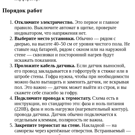
Порядок работ
Отключите электричество.
Это первое и главное
правило. Выключите автомат в щитке, проверьте
индикатором, что напряжения нет.
Выберите место установки.
Обычно — рядом с
дверью, на высоте 40–50 см от уровня чистого пола. Не
ставьте над батареей, рядом с окном или на наружной
стене — сквозняки и посторонний нагрев будут
искажать показания.
Проложите кабель датчика.
Если датчик выносной,
его провод закладывается в гофротрубу в стяжке или в
штробе стены. Гофра нужна, чтобы при необходимости
можно было вытащить и заменить датчик, не вскрывая
пол. Это важно — датчик может выйти из строя, и вы
скажете себе спасибо за гофру.
Подключите провода к термостату.
Схема есть в
инструкции, но стандартно это: фаза и ноль питания
(220В), фаза и ноль нагрузки (нагревательный контур),
провода датчика. Датчик обычно подключается к
отдельным клеммам, полярность не важна.
Закрепите термостат на стене.
Накладной — на
саморезы через крепёжные отверстия. Встраиваемый —