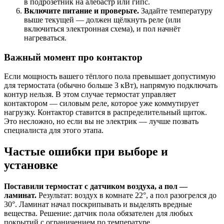
в подрозетник на алебастр или гипс.
Включите питание и проверьте.
Задайте температуру
выше текущей — должен щёлкнуть реле (или
включиться электронная схема), и пол начнёт
нагреваться.
Важный момент про контактор
Если мощность вашего тёплого пола превышает допустимую
для термостата (обычно больше 3 кВт), напрямую подключать
контур нельзя. В этом случае термостат управляет
контактором — силовым реле, которое уже коммутирует
нагрузку. Контактор ставится в распределительный щиток.
Это несложно, но если вы не электрик — лучше позвать
специалиста для этого этапа.
Частые ошибки при выборе и
установке
Поставили термостат с датчиком воздуха, а пол —
ламинат.
Результат: воздух в комнате 22°, а пол разогрелся до
30°. Ламинат начал поскрипывать и выделять вредные
вещества. Решение: датчик пола обязателен для любых
покрытий с ограничением по температуре.