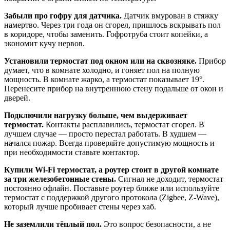
Забыли про гофру для датчика.
Датчик вмурован в стяжку
намертво. Через три года он сгорел, пришлось вскрывать пол
в коридоре, чтобы заменить. Гофротруба стоит копейки, а
экономит кучу нервов.
Установили термостат под окном или на сквозняке.
Прибор
думает, что в комнате холодно, и гоняет пол на полную
мощность. В комнате жарко, а термостат показывает 19°.
Перенесите прибор на внутреннюю стену подальше от окон и
дверей.
Подключили нагрузку больше, чем выдерживает
термостат.
Контакты расплавились, термостат сгорел. В
лучшем случае — просто перестал работать. В худшем —
начался пожар. Всегда проверяйте допустимую мощность и
при необходимости ставьте контактор.
Купили Wi-Fi термостат, а роутер стоит в другой комнате
за три железобетонные стены.
Сигнал не доходит, термостат
постоянно офлайн. Поставьте роутер ближе или используйте
термостат с поддержкой другого протокола (Zigbee, Z-Wave),
который лучше пробивает стены через хаб.
Не заземлили тёплый пол.
Это вопрос безопасности, а не