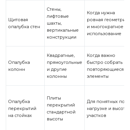
Стены,
Когда нужна
лифтовые
Щитовая
ровная геометрия
шахты,
опалубка стен
и многократное
вертикальные
использование
конструкции
Квадратные,
Когда важно
Опалубка
прямоугольные
быстро собрать
колонн
и другие
повторяющиеся
колонны
элементы
Плиты
Опалубка
Для понятных по
перекрытий
перекрытий
нагрузке и высоте
стандартной
на стойках
участков
высоты