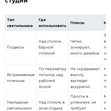
студии
Тип
Где
Плюсы
Ми
светильника
использовать
Зан
Над столом,
Чётко
выс
Подвесы
барной
зонируют,
под
стойкой
много дизайна
низ
пот
По периметру
Не скрадывают
Ну
Встраиваемые
потолка, над
высоту,
нат
точечные
рабочей
выглядят
под
зоной
аккуратно
пот
Просты в
Ме
Накладные
Над столом, в
установке, не
ком
светильники
зоне отдыха
требуют
мог