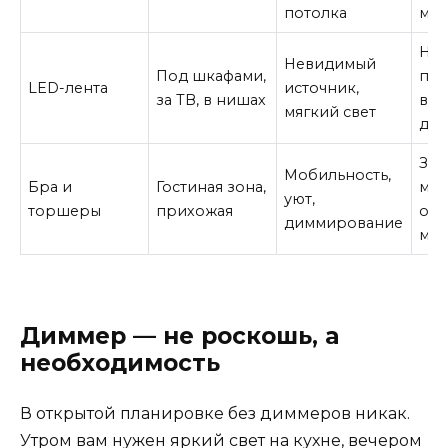
потолка
меш
Нуж
Невидимый
Под шкафами,
пит
LED-лента
источник,
за ТВ, в нишах
вр
мягкий свет
дег
Зан
Мобильность,
Бра и
Гостиная зона,
мес
уют,
торшеры
прихожая
огр
диммирование
мо
Диммер — не роскошь, а
необходимость
В открытой планировке без диммеров никак.
Утром вам нужен яркий свет на кухне, вечером