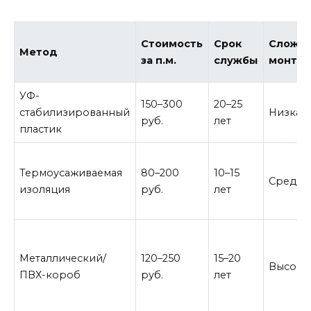
Стоимость
Срок
Сложно
Метод
за п.м.
службы
монта
УФ-
150–300
20–25
стабилизированный
Низкая
руб.
лет
пластик
Термоусаживаемая
80–200
10–15
Средня
изоляция
руб.
лет
Металлический/
120–250
15–20
Высока
ПВХ-короб
руб.
лет