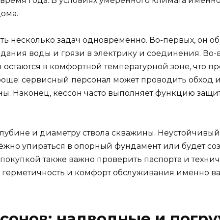
 время года. В условиях умеренного климата именн
ома.
ть несколько задач одновременно. Во-первых, он о
адания воды и грязи в электрику и соединения. Во-
остаются в комфортной температурной зоне, что про
роще: сервисный персонал может проводить обход 
ны. Наконец, кессон часто выполняет функцию защитн
глубине и диаметру ствола скважины. Неустойчивый
адёжно упираться в опорный фундамент или будет с
 покупкой также важно проверить паспорта и техни
т герметичность и комфорт обслуживания именно ва
ссонов: надводные и погр