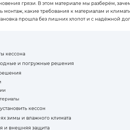
вения грязи. В этом материале мы разберём, зачем
ь монтаж, какие требования к материалам и климат
тановка прошла без лишних хлопот и с надёжной до
ы кессона
водные и погружные решения
 решения
и
ции
атериалы
 установить кессон
ях зимы и влажного климата
я и внешняя защита