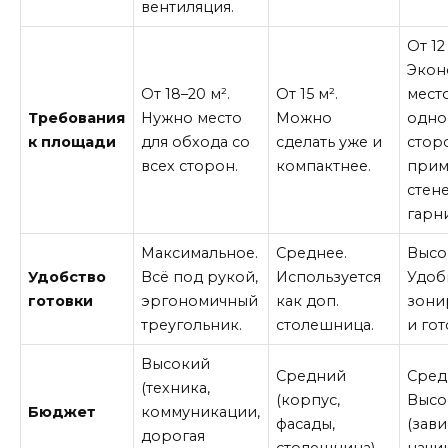
вентиляция.
От 12
Экон
От 18–20 м².
От 15 м².
место
Требования
Нужно место
Можно
одно
к площади
для обхода со
сделать уже и
стор
всех сторон.
компактнее.
прим
стен
гарн
Максимальное.
Среднее.
Высо
Удобство
Всё под рукой,
Используется
Удоб
готовки
эргономичный
как доп.
зони
треугольник.
столешница.
и гот
Высокий
Средний
Сред
(техника,
(корпус,
Высо
Бюджет
коммуникации,
фасады,
(зави
дорогая
столешница).
начин