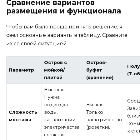
Сравнение вариантов
размещения и функционала
Чтобы вам было проще принять решение, я
свел основные варианты в таблицу. Сравните
их со своей ситуацией.
Остров с
Остров-
Полу
Параметр
мойкой/
буфет
(Т-о
плитой
(хранение)
Высокая.
Нужна
Сред
подводка
Низкая.
Зави
Сложность
воды,
Только
близ
монтажа
канализации,
электричество
комм
электричества,
(розетки).
к сте
сложная