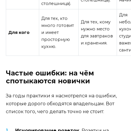
столешница).
Для
Для тех, кто
Для тех, кому
небо
много готовит
нужно место
кухо
Для кого
и имеет
для завтраков
студи
просторную
и хранения.
важе
кухню.
сант
Частые ошибки: на чём
спотыкаются новички
За годы практики я насмотрелся на ошибки,
которые дорого обходятся владельцам. Вот
список того, чего делать точно не стоит:
Игнорирование розеток.
Розетки на