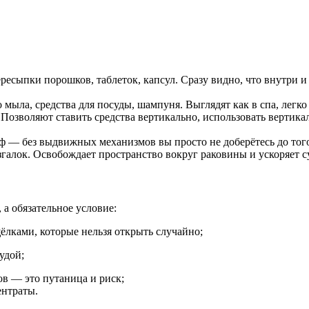
ресыпки порошков, таблеток, капсул. Сразу видно, что внутри 
мыла, средства для посуды, шампуня. Выглядят как в спа, легк
Позволяют ставить средства вертикально, использовать вертика
ф — без выдвижных механизмов вы просто не доберётесь до того,
згалок. Освобождает пространство вокруг раковины и ускоряет с
 а обязательное условие:
лками, которые нельзя открыть случайно;
удой;
ов — это путаница и риск;
ентраты.