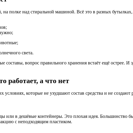
й, на полке над стиральной машиной. Всё это в разных бутылках,
ов;
нужно;
ивотные;
олнечного света.
е составы, вопрос правильного хранения встаёт ещё острее. И 
о работает, а что нет
х условиях, которые не ухудшают состав средства и не создают 
оды или в дешёвые контейнеры. Это плохая идея. Большинство 
реакцию с неподходящим пластиком.