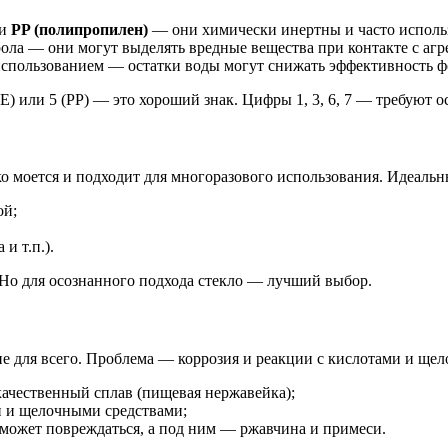
и
PP (полипропилен)
— они химически инертны и часто исполь
ола — они могут выделять вредные вещества при контакте с аг
д использованием — остатки воды могут снижать эффективность 
E) или 5 (PP) — это хороший знак. Цифры 1, 3, 6, 7 — требуют
ко моется и подходит для многоразового использования. Идеальн
ой;
и т.п.).
. Но для осознанного подхода стекло — лучший выбор.
не для всего. Проблема — коррозия и реакции с кислотами и щел
качественный сплав (пищевая нержавейка);
и и щелочными средствами;
может повреждаться, а под ним — ржавчина и примеси.