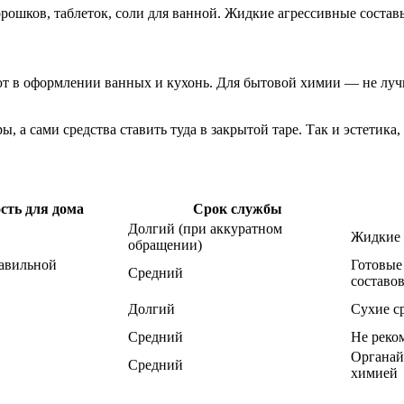
рошков, таблеток, соли для ванной. Жидкие агрессивные состав
уют в оформлении ванных и кухонь. Для бытовой химии — не луч
, а сами средства ставить туда в закрытой таре. Так и эстетика,
сть для дома
Срок службы
Долгий (при аккуратном
Жидкие 
обращении)
равильной
Готовые
Средний
составо
Долгий
Сухие с
Средний
Не реко
Органай
Средний
химией