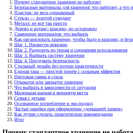
Почему стандартное хранение не работает
Безопасные материалы для хранения: что работает, а что 
Пластик: не весь одинаковый
Стекло — золотой стандарт
Металл: не всё так просто
Дерево и ротанг: красиво, но осторожно
Сравнение материалов: что выбрать
Как организовать хранение, чтобы было и красиво, и без
Шаг 1. Провести ревизию
Шаг 2. Разделить по типам и сценариям использования
Шаг 3. Выбрать систему хранения
Шаг 4. Продумать безопасность
Стильный дизайн без потери практичности
Единая тара — простой приём с сильным эффектом
Цветовая гамма и стиль
Открытое или закрытое хранение
Что выбрать в зависимости от ситуации
Маленькая ванная и минимум места
Семья с детьми
Осознанное потребление и эко-подход
Частые ошибки при оформлении «домашней химии»
Как лучше сделать: практические рекомендации
Итог
Почему стандартное хранение не работ