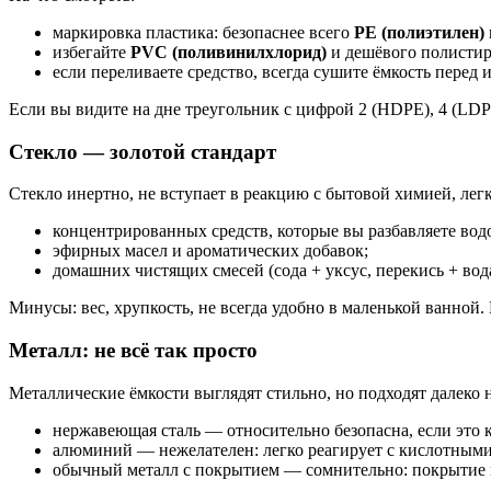
маркировка пластика: безопаснее всего
PE (полиэтилен)
избегайте
PVC (поливинилхлорид)
и дешёвого полистир
если переливаете средство, всегда сушите ёмкость пере
Если вы видите на дне треугольник с цифрой 2 (HDPE), 4 (LDP
Стекло — золотой стандарт
Стекло инертно, не вступает в реакцию с бытовой химией, лег
концентрированных средств, которые вы разбавляете вод
эфирных масел и ароматических добавок;
домашних чистящих смесей (сода + уксус, перекись + вода 
Минусы: вес, хрупкость, не всегда удобно в маленькой ванной
Металл: не всё так просто
Металлические ёмкости выглядят стильно, но подходят далеко 
нержавеющая сталь — относительно безопасна, если это 
алюминий — нежелателен: легко реагирует с кислотным
обычный металл с покрытием — сомнительно: покрытие 