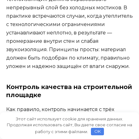
непрерывный слой без холодных мостиков. В
практике встречаются случаи, когда утеплитель
с технологическими ограничениями
устанавливают неплотно, в результате —
промерзание внутри стен и слабая
звукоизоляция. Принципы просты: материал
должен быть подобран по климату, правильно
уложен и надежно защищён от влаги снаружи.
Контроль качества на строительной
площадке
Как правило, контроль начинается с трёх
базовых вещей: точности геометрии стен,
Этот сайт использует cookie для хранения данных.
Продолжая использовать сайт, Вы даете свое согласие на
качества раствора и соответствия монтажных
работу с этими файлами.
OK
узлов проекту. Регулярные проверки помогают