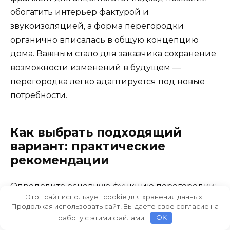
обогатить интерьер фактурой и
звукоизоляцией, а форма перегородки
органично вписалась в общую концепцию
дома. Важным стало для заказчика сохранение
возможности изменений в будущем —
перегородка легко адаптируется под новые
потребности.
Как выбрать подходящий
вариант: практические
рекомендации
Определите основную функцию перегородки:
Этот сайт использует cookie для хранения данных.
нужна ли она для разделения комнаты, для
Продолжая использовать сайт, Вы даете свое согласие на
скрытия коммуникаций или для
работу с этими файлами.
OK
декоративной визуализации пространства. От