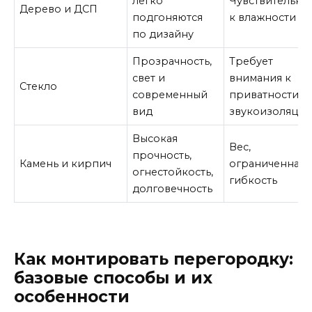
легко
Чувствительны
Дерево и ДСП
подгоняются
к влажности
по дизайну
Прозрачность,
Требует
свет и
внимания к
Стекло
современный
приватности и
вид
звукоизоляци
Высокая
Вес,
прочность,
Камень и кирпич
ограниченная
огнестойкость,
гибкость
долговечность
Как монтировать перегородку:
базовые способы и их
особенности