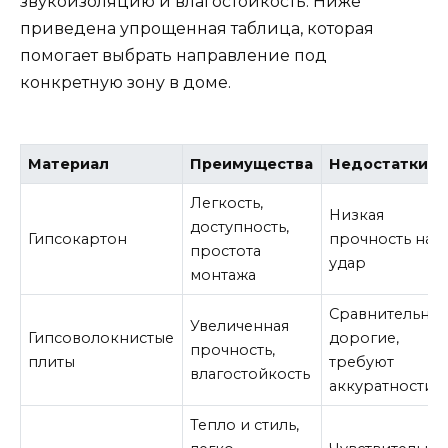
звукоизоляцию и влагостойкость. Ниже
приведена упрощенная таблица, которая
помогает выбрать направление под
конкретную зону в доме.
Материал
Преимущества
Недостатки
Легкость,
Низкая
доступность,
Гипсокартон
прочность на
простота
удар
монтажа
Сравнительно
Увеличенная
Гипсоволокнистые
дорогие,
прочность,
плиты
требуют
влагостойкость
аккуратности
Тепло и стиль,