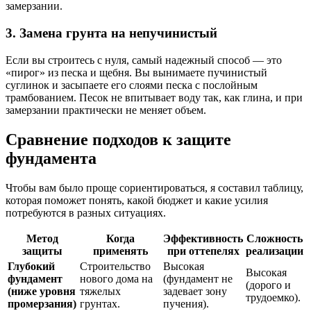
замерзании.
3. Замена грунта на непучинистый
Если вы строитесь с нуля, самый надежный способ — это
«пирог» из песка и щебня. Вы вынимаете пучинистый
суглинок и засыпаете его слоями песка с послойным
трамбованием. Песок не впитывает воду так, как глина, и при
замерзании практически не меняет объем.
Сравнение подходов к защите
фундамента
Чтобы вам было проще сориентироваться, я составил таблицу,
которая поможет понять, какой бюджет и какие усилия
потребуются в разных ситуациях.
Метод
Когда
Эффективность
Сложность
защиты
применять
при оттепелях
реализации
Глубокий
Строительство
Высокая
Высокая
фундамент
нового дома на
(фундамент не
(дорого и
(ниже уровня
тяжелых
задевает зону
трудоемко).
промерзания)
грунтах.
пучения).