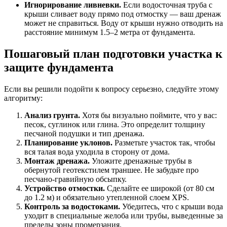
Игнорирование ливневки.
Если водосточная труба с
крыши сливает воду прямо под отмостку — ваш дренаж
может не справиться. Воду от крыши нужно отводить на
расстояние минимум 1.5–2 метра от фундамента.
Пошаговый план подготовки участка к
защите фундамента
Если вы решили подойти к вопросу серьезно, следуйте этому
алгоритму:
Анализ грунта.
Хотя бы визуально поймите, что у вас:
песок, суглинок или глина. Это определит толщину
песчаной подушки и тип дренажа.
Планирование уклонов.
Разметьте участок так, чтобы
вся талая вода уходила в сторону от дома.
Монтаж дренажа.
Уложите дренажные трубы в
обернутой геотекстилем траншее. Не забудьте про
песчано-гравийную обсыпку.
Устройство отмостки.
Сделайте ее широкой (от 80 см
до 1.2 м) и обязательно утепленной слоем XPS.
Контроль за водостоками.
Убедитесь, что с крыши вода
уходит в специальные желоба или трубы, выведенные за
пределы зоны промерзания.