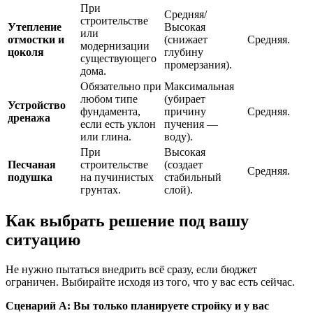
При
Средняя/
строительстве
Утепление
Высокая
или
отмостки и
(снижает
Средняя.
модернизации
цоколя
глубину
существующего
промерзания).
дома.
Обязательно при
Максимальная
любом типе
(убирает
Устройство
фундамента,
причину
Средняя.
дренажа
если есть уклон
пучения —
или глина.
воду).
При
Высокая
Песчаная
строительстве
(создает
Средняя.
подушка
на пучинистых
стабильный
грунтах.
слой).
Как выбрать решение под вашу
ситуацию
Не нужно пытаться внедрить всё сразу, если бюджет
ограничен. Выбирайте исходя из того, что у вас есть сейчас.
Сценарий А: Вы только планируете стройку и у вас