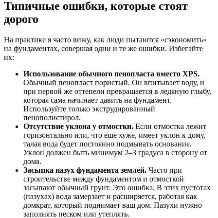
Типичные ошибки, которые стоят
дорого
На практике я часто вижу, как люди пытаются «сэкономить»
на фундаментах, совершая одни и те же ошибки. Избегайте
их:
Использование обычного пенопласта вместо XPS.
Обычный пенопласт пористый. Он впитывает воду, и
при первой же оттепели превращается в ледяную глыбу,
которая сама начинает давить на фундамент.
Используйте только экструдированный
пенополистирол.
Отсутствие уклона у отмостки.
Если отмостка лежит
горизонтально или, что еще хуже, имеет уклон к дому,
талая вода будет постоянно подмывать основание.
Уклон должен быть минимум 2–3 градуса в сторону от
дома.
Засыпка пазух фундамента землей.
Часто при
строительстве между фундаментом и отмосткой
засыпают обычный грунт. Это ошибка. В этих пустотах
(пазухах) вода замерзает и расширяется, работая как
домкрат, который поднимает ваш дом. Пазухи нужно
заполнять песком или утеплять.