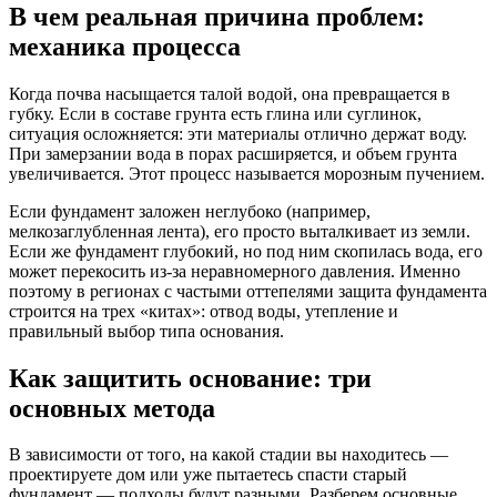
В чем реальная причина проблем:
механика процесса
Когда почва насыщается талой водой, она превращается в
губку. Если в составе грунта есть глина или суглинок,
ситуация осложняется: эти материалы отлично держат воду.
При замерзании вода в порах расширяется, и объем грунта
увеличивается. Этот процесс называется морозным пучением.
Если фундамент заложен неглубоко (например,
мелкозаглубленная лента), его просто выталкивает из земли.
Если же фундамент глубокий, но под ним скопилась вода, его
может перекосить из-за неравномерного давления. Именно
поэтому в регионах с частыми оттепелями защита фундамента
строится на трех «китах»: отвод воды, утепление и
правильный выбор типа основания.
Как защитить основание: три
основных метода
В зависимости от того, на какой стадии вы находитесь —
проектируете дом или уже пытаетесь спасти старый
фундамент — подходы будут разными. Разберем основные