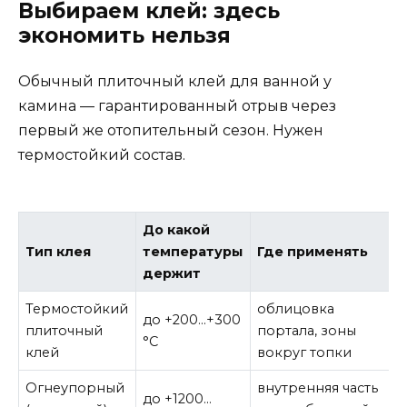
Выбираем клей: здесь
экономить нельзя
Обычный плиточный клей для ванной у
камина — гарантированный отрыв через
первый же отопительный сезон. Нужен
термостойкий состав.
До какой
Тип клея
температуры
Где применять
П
держит
Термостойкий
облицовка
о
до +200…+300
плиточный
портала, зоны
р
°C
клей
вокруг топки
в
Огнеупорный
внутренняя часть
д
до +1200…