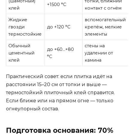
(шамотный)
топки, ближний
п
+1500 °C
клей
контакт с огнём
н
Жидкие
вспомогательный
н
гвозди
до +120 °C
крепёж, мелкие
о
термостойкие
элементы
к
Обычный
стены на
н
до +60…+80
цементный
удалении от
к
°C
клей
камина
с
Практический совет: если плитка идёт на
расстоянии 15–20 см от топки и выше —
термостойкий плиточный клей справится.
Если ближе или на прямом огне — только
огнеупорный состав.
Подготовка основания: 70%