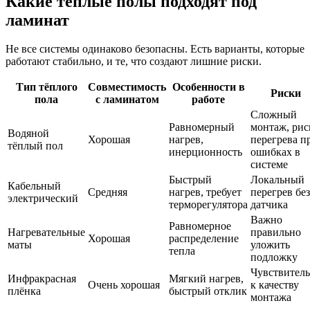
Какие тёплые полы подходят под
ламинат
Не все системы одинаково безопасны. Есть варианты, которые
работают стабильно, и те, что создают лишние риски.
Тип тёплого
Совместимость
Особенности в
Риски
пола
с ламинатом
работе
Сложный
Равномерный
монтаж, рис
Водяной
Хорошая
нагрев,
перегрева п
тёплый пол
инерционность
ошибках в
системе
Быстрый
Локальный
Кабельный
Средняя
нагрев, требует
перегрев без
электрический
терморегулятора
датчика
Важно
Равномерное
Нагревательные
правильно
Хорошая
распределение
маты
уложить
тепла
подложку
Чувствител
Инфракрасная
Мягкий нагрев,
Очень хорошая
к качеству
плёнка
быстрый отклик
монтажа