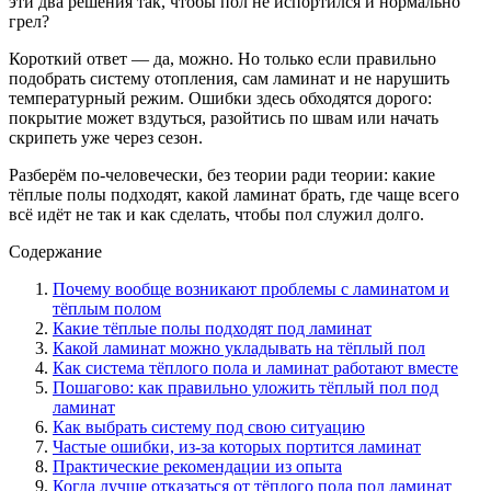
эти два решения так, чтобы пол не испортился и нормально
грел?
Короткий ответ — да, можно. Но только если правильно
подобрать систему отопления, сам ламинат и не нарушить
температурный режим. Ошибки здесь обходятся дорого:
покрытие может вздуться, разойтись по швам или начать
скрипеть уже через сезон.
Разберём по-человечески, без теории ради теории: какие
тёплые полы подходят, какой ламинат брать, где чаще всего
всё идёт не так и как сделать, чтобы пол служил долго.
Содержание
Почему вообще возникают проблемы с ламинатом и
тёплым полом
Какие тёплые полы подходят под ламинат
Какой ламинат можно укладывать на тёплый пол
Как система тёплого пола и ламинат работают вместе
Пошагово: как правильно уложить тёплый пол под
ламинат
Как выбрать систему под свою ситуацию
Частые ошибки, из-за которых портится ламинат
Практические рекомендации из опыта
Когда лучше отказаться от тёплого пола под ламинат