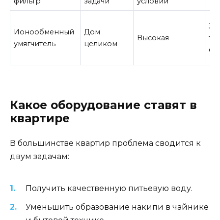
фильтр
задачи
условий
За
Ионообменный
Дом
Высокая
та
умягчитель
целиком
со
Какое оборудование ставят в
квартире
В большинстве квартир проблема сводится к
двум задачам:
Получить качественную питьевую воду.
Уменьшить образование накипи в чайнике