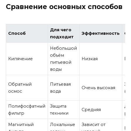
Сравнение основных способов
Для чего
Способ
Эффективность
Об
подходит
Небольшой
объём
Кипячение
Низкая
Не
питьевой
воды
Обратный
Питьевая
За
Очень высокая
осмос
вода
ка
Полифосфатный
Защита
До
Средняя
фильтр
техники
ре
Магнитный
Локальные
Зависит от
Ми