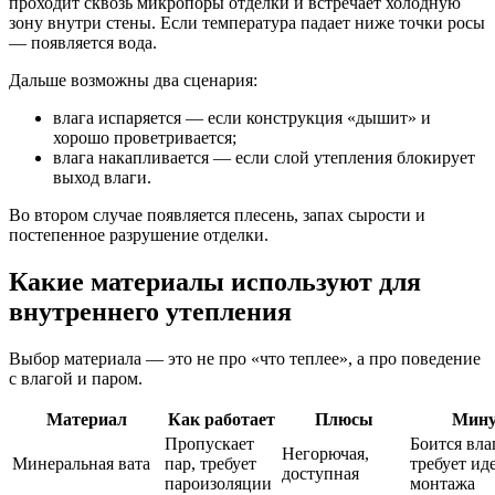
проходит сквозь микропоры отделки и встречает холодную
зону внутри стены. Если температура падает ниже точки росы
— появляется вода.
Дальше возможны два сценария:
влага испаряется — если конструкция «дышит» и
хорошо проветривается;
влага накапливается — если слой утепления блокирует
выход влаги.
Во втором случае появляется плесень, запах сырости и
постепенное разрушение отделки.
Какие материалы используют для
внутреннего утепления
Выбор материала — это не про «что теплее», а про поведение
с влагой и паром.
Материал
Как работает
Плюсы
Мин
Пропускает
Боится вла
Негорючая,
Минеральная вата
пар, требует
требует ид
доступная
пароизоляции
монтажа