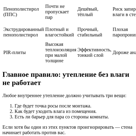
Почти не
Пенополистирол
Дешёвый,
Риск запи
пропускает
(ППС)
тёплый
влаги в ст
пар
Экструдированный
Плотный и
Прочный,
Плохая
пенополистирол
влагостойкий
стабильный
паропрони
Высокая
теплоизоляция
Эффективность,
PIR-плиты
Дороже ан
при малой
тонкий слой
толщине
Главное правило: утепление без влаги
не работает
Любое внутреннее утепление должно учитывать три вещи:
Где будет точка росы после монтажа.
Как будет уходить влага из помещения.
Есть ли барьер для пара со стороны комнаты.
Если хотя бы один из этих пунктов проигнорировать — стена
начинает работать против вас.