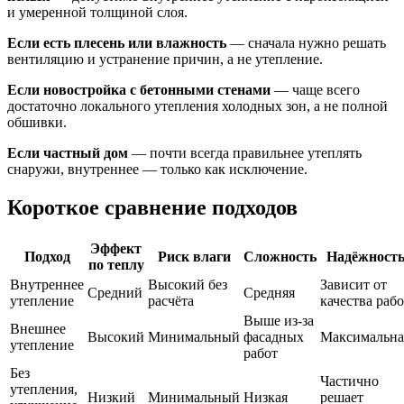
и умеренной толщиной слоя.
Если есть плесень или влажность
— сначала нужно решать
вентиляцию и устранение причин, а не утепление.
Если новостройка с бетонными стенами
— чаще всего
достаточно локального утепления холодных зон, а не полной
обшивки.
Если частный дом
— почти всегда правильнее утеплять
снаружи, внутреннее — только как исключение.
Короткое сравнение подходов
Эффект
Подход
Риск влаги
Сложность
Надёжност
по теплу
Внутреннее
Высокий без
Зависит от
Средний
Средняя
утепление
расчёта
качества рабо
Выше из-за
Внешнее
Высокий
Минимальный
фасадных
Максимальна
утепление
работ
Без
Частично
утепления,
Низкий
Минимальный
Низкая
решает