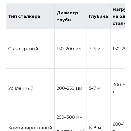
Нагруз
Диаметр
Тип сталкера
Глубина
на оди
трубы
сталке
Стандартный
150–200 мм
3–5 м
150–250 
300–50
Усиленный
200–250 мм
5–7 м
т
250–300 мм
+
600–10
Комбинированный
6–8 м