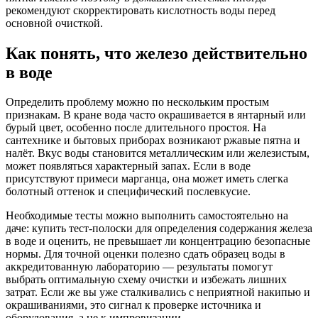
рекомендуют скорректировать кислотность воды перед
основной очисткой.
Как понять, что железо действительно
в воде
Определить проблему можно по нескольким простым
признакам. В кране вода часто окрашивается в янтарный или
бурый цвет, особенно после длительного простоя. На
сантехнике и бытовых приборах возникают ржавые пятна и
налёт. Вкус воды становится металлическим или железистым,
может появляться характерный запах. Если в воде
присутствуют примеси марганца, она может иметь слегка
болотный оттенок и специфический послевкусие.
Необходимые тесты можно выполнить самостоятельно на
даче: купить тест-полоски для определения содержания железа
в воде и оценить, не превышает ли концентрацию безопасные
нормы. Для точной оценки полезно сдать образец воды в
аккредитованную лабораторию — результаты помогут
выбрать оптимальную схему очистки и избежать лишних
затрат. Если же вы уже сталкивались с неприятной накипью и
окрашиваниями, это сигнал к проверке источника и
оборудования, а не к импровизации.