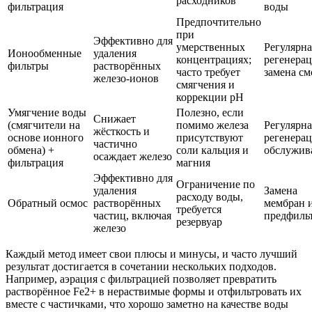
расходников
фильтрация
воды
Предпочтительно
при
Эффективно для
умерственных
Регулярна
Ионообменные
удаления
концентрациях;
регенерац
фильтры
растворённых
часто требует
замена с
железо-ионов
смягчения и
коррекции pH
Умягчение воды
Полезно, если
Снижает
(смягчители на
помимо железа
Регулярна
жёсткость и
основе ионного
присутствуют
регенерац
частично
обмена) +
соли кальция и
обслужив
осаждает железо
фильтрация
магния
Эффективно для
Ограничение по
удаления
Замена
расходу воды,
Обратный осмос
растворённых
мембран 
требуется
частиц, включая
предфиль
резервуар
железо
Каждый метод имеет свои плюсы и минусы, и часто лучший
результат достигается в сочетании нескольких подходов.
Например, аэрация с фильтрацией позволяет превратить
растворённое Fe2+ в нераствимые формы и отфильтровать их
вместе с частичками, что хорошо заметно на качестве воды