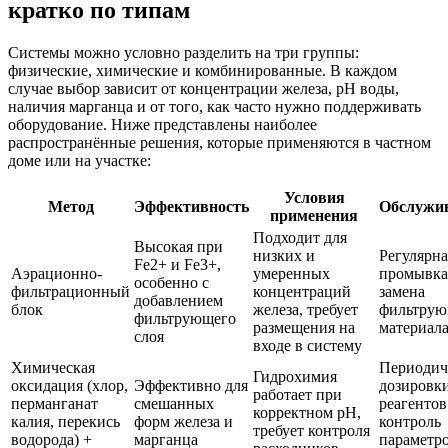
кратко по типам
Системы можно условно разделить на три группы:
физические, химические и комбинированные. В каждом
случае выбор зависит от концентрации железа, рН воды,
наличия марганца и от того, как часто нужно поддерживать
оборудование. Ниже представлены наиболее
распространённые решения, которые применяются в частном
доме или на участке:
Условия
Метод
Эффективность
Обслужи
применения
Подходит для
Высокая при
низких и
Регулярна
Fe2+ и Fe3+,
Аэрационно-
умеренных
промывка
особенно с
фильтрационный
концентраций
замена
добавлением
блок
железа, требует
фильтрую
фильтрующего
размещения на
материал
слоя
входе в систему
Химическая
Периодич
Гидрохимия
оксидация (хлор,
Эффективно для
дозировк
работает при
перманганат
смешанных
реагентов
корректном pH,
калия, перекись
форм железа и
контроль
требует контроля
водорода) +
марганца
параметр