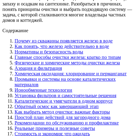
запаху и осадкам на сантехнике. Разобраться в причинах,
понять принципы очистки и выбрать подходящую систему —
задача, с которой сталкиваются многие владельцы частных
домов и коттеджей.
Содержание
Почему из скважины появляется железо в воде
Как понять, что железо действительно в воде
Нормативы и безопасность воды
Главные способы очистки железа: кратко по типам
Физические и химические методы очистки железа
Аэрация и фильтрация
Химическая оксидация: хлорирование и перманганат
Промывки и системы на основе каталитических
материалов
Ионообменные технологии
Установка фильтров и самостоятельные решения
Каталитические и умягчатели в одном корпусе
Обратный осмос как завершающий этап
Как выбрать метод очистки: важные факторы
Простой план действий для загородного дома
Рекомендации по обслуживанию и профилактике
Реальные примеры и полезные советы
Стоимость и экономия: что ожидать