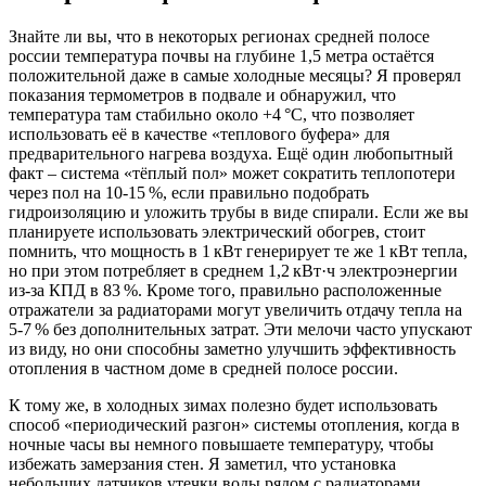
Знайте ли вы, что в некоторых регионах средней полосе
россии температура почвы на глубине 1,5 метра остаётся
положительной даже в самые холодные месяцы? Я проверял
показания термометров в подвале и обнаружил, что
температура там стабильно около +4 °C, что позволяет
использовать её в качестве «теплового буфера» для
предварительного нагрева воздуха. Ещё один любопытный
факт – система «тёплый пол» может сократить теплопотери
через пол на 10‑15 %, если правильно подобрать
гидроизоляцию и уложить трубы в виде спирали. Если же вы
планируете использовать электрический обогрев, стоит
помнить, что мощность в 1 кВт генерирует те же 1 кВт тепла,
но при этом потребляет в среднем 1,2 кВт·ч электроэнергии
из‑за КПД в 83 %. Кроме того, правильно расположенные
отражатели за радиаторами могут увеличить отдачу тепла на
5‑7 % без дополнительных затрат. Эти мелочи часто упускают
из виду, но они способны заметно улучшить эффективность
отопления в частном доме в средней полосе россии.
К тому же, в холодных зимах полезно будет использовать
способ «периодический разгон» системы отопления, когда в
ночные часы вы немного повышаете температуру, чтобы
избежать замерзания стен. Я заметил, что установка
небольших датчиков утечки воды рядом с радиаторами