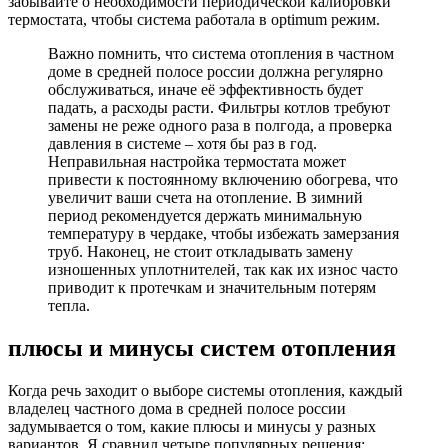
забывайте о необходимости периодической калибровки
термостата, чтобы система работала в optimum режим.
Важно помнить, что система отопления в частном
доме в средней полосе россии должна регулярно
обслуживаться, иначе её эффективность будет
падать, а расходы расти. Фильтры котлов требуют
замены не реже одного раза в полгода, а проверка
давления в системе – хотя бы раз в год.
Неправильная настройка термостата может
привести к постоянному включению обогрева, что
увеличит ваши счета на отопление. В зимний
период рекомендуется держать минимальную
температуру в чердаке, чтобы избежать замерзания
труб. Наконец, не стоит откладывать замену
изношенных уплотнителей, так как их износ часто
приводит к протечкам и значительным потерям
тепла.
плюсы и минусы систем отопления
Когда речь заходит о выборе системы отопления, каждый
владелец частного дома в средней полосе россии
задумывается о том, какие плюсы и минусы у разных
вариантов. Я сравнил четыре популярных решения: