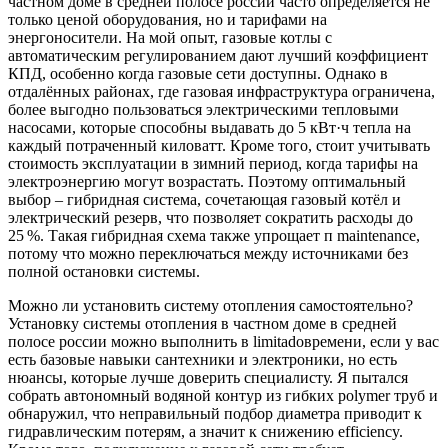
частном доме в средней полосе россии часто определяется не
только ценой оборудования, но и тарифами на
энергоносители. На мой опыт, газовые котлы с
автоматическим регулированием дают лучший коэффициент
КПД, особенно когда газовые сети доступны. Однако в
отдалённых районах, где газовая инфраструктура ограничена,
более выгодно пользоваться электрическими тепловыми
насосами, которые способны выдавать до 5 кВт·ч тепла на
каждый потраченный киловатт. Кроме того, стоит учитывать
стоимость эксплуатации в зимний период, когда тарифы на
электроэнергию могут возрастать. Поэтому оптимальный
выбор – гибридная система, сочетающая газовый котёл и
электрический резерв, что позволяет сократить расходы до
25 %. Такая гибридная схема также упрощает п maintenance,
потому что можно переключаться между источниками без
полной остановки системы.
Можно ли установить систему отопления самостоятельно?
Установку системы отопления в частном доме в средней
полосе россии можно выполнить в limitadoвремени, если у вас
есть базовые навыки сантехники и электроники, но есть
нюансы, которые лучше доверить специалисту. Я пытался
собрать автономный водяной контур из гибких polymer труб и
обнаружил, что неправильный подбор диаметра приводит к
гидравлическим потерям, а значит к снижению efficiency.