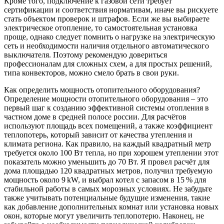
Кроме того, подключение к газовой сети требует
сертификации и соответствия нормативам, иначе вы рискуете
стать объектом проверок и штрафов. Если же вы выбираете
электрическое отопление, то самостоятельная установка
проще, однако следует помнить о нагрузке на электрическую
сеть и необходимости наличия отдельного автоматического
выключателя. Поэтому рекомендую довериться
профессионалам для сложных схем, а для простых решений,
типа конвекторов, можно смело брать в свои руки.
Как определить мощность отопительного оборудования?
Определение мощности отопительного оборудования – это
первый шаг к созданию эффективной системы отопления в
частном доме в средней полосе россии. Для расчётов
используют площадь всех помещений, а также коэффициент
теплопотерь, который зависит от качества утепления и
климата региона. Как правило, на каждый квадратный метр
требуется около 100 Вт тепла, но при хорошем утеплении этот
показатель можно уменьшить до 70 Вт. Я провел расчёт для
дома площадью 120 квадратных метров, получил требуемую
мощность около 9 kW, и выбрал котел с запасом в 15 % для
стабильной работы в самых морозных условиях. Не забудьте
также учитывать потенциальные будущие изменения, такие
как добавление дополнительных комнат или установка новых
окон, которые могут увеличить теплопотерю. Наконец, не