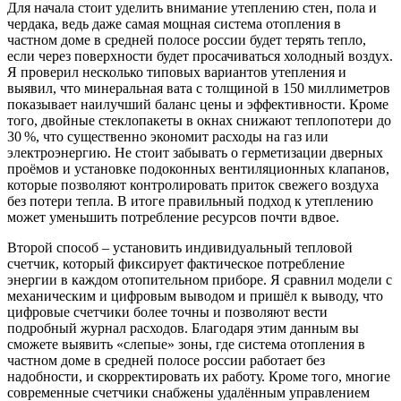
Для начала стоит уделить внимание утеплению стен, пола и
чердака, ведь даже самая мощная система отопления в
частном доме в средней полосе россии будет терять тепло,
если через поверхности будет просачиваться холодный воздух.
Я проверил несколько типовых вариантов утепления и
выявил, что минеральная вата с толщиной в 150 миллиметров
показывает наилучший баланс цены и эффективности. Кроме
того, двойные стеклопакеты в окнах снижают теплопотери до
30 %, что существенно экономит расходы на газ или
электроэнергию. Не стоит забывать о герметизации дверных
проёмов и установке подоконных вентиляционных клапанов,
которые позволяют контролировать приток свежего воздуха
без потери тепла. В итоге правильный подход к утеплению
может уменьшить потребление ресурсов почти вдвое.
Второй способ – установить индивидуальный тепловой
счетчик, который фиксирует фактическое потребление
энергии в каждом отопительном приборе. Я сравнил модели с
механическим и цифровым выводом и пришёл к выводу, что
цифровые счетчики более точны и позволяют вести
подробный журнал расходов. Благодаря этим данным вы
сможете выявить «слепые» зоны, где система отопления в
частном доме в средней полосе россии работает без
надобности, и скорректировать их работу. Кроме того, многие
современные счетчики снабжены удалённым управлением