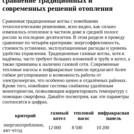
сравнение традиционных и
современных решений отопления
Сравнивая традиционные котлы с новейшими
технологическими решениями, ясно видно, как сильно
изменилось отопление в частном доме в средней полосе
россии за последние десятилетия. В этом разделе я проведу
сравнение по четырём критериям: энергоэффективность,
стоимость установки, эксплуатационные расходы и уровень
удобства управления. Традиционные газовые котлы, хотя и
надёжны, часто требуют больших вложений в трубу и котел, а
также привязаны к наличию газовой сети. Современные
тепловые насосы и инфракрасные панели предлагают более
гибкое регулирование и возможность работы от
электроэнергии, что особенно ценно в отдалённых районах.
Кроме того, новейшие системы снабжены удалённым
мониторингом, позволяющим корректировать температуру с
помощью смартфона. Давайте посмотрим, как эти параметры
соотносятся в цифрах.
газовый
тепловой
инфракрасная
критерий
котел
насос
панель
энергопотребление,
12 000
8 500
10 200
квт·ч/год