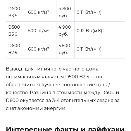
D600
4 800
600 кг/м³
0.11 Вт/(м·К)
B3.5
руб.
D500
4 900
500 кг/м³
0.12 Вт/(м·К)
B5.0
руб.
D600
5 500
600 кг/м³
0.11 Вт/(м·К)
B7.5
руб.
Вывод: для типичного частного дома
оптимальным является D500 B2.5 — он
обеспечивает лучшее соотношение цена/
качество. Разница в стоимости между D400 и
D600 окупается за 3-4 отопительных сезона за
счет экономии энергии.
Интересные факты и лайфхаки