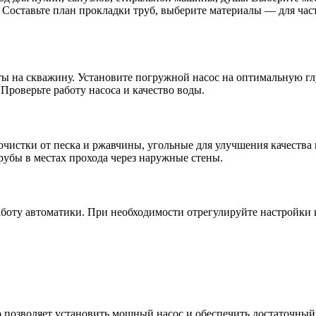
). Составьте план прокладки труб, выберите материалы — для ч
ты на скважину. Установите погружной насос на оптимальную г
Проверьте работу насоса и качество воды.
чистки от песка и ржавчины, угольные для улучшения качества 
рубы в местах прохода через наружные стены.
 работу автоматики. При необходимости отрегулируйте настройки
о позволяет установить мощный насос и обеспечить достаточный