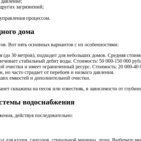
 давление;
других загрязнений;
 управления процессом.
дного дома
в. Вот пять основных вариантов с их особенностями:
(до 30 метров), подходит для небольших домов. Средняя стоимос
печивает стабильный дебит воды. Стоимость: 50 000-150 000 руб
й очистки и имеет ограниченный ресурс. Стоимость: 20 000-40 
, но часто страдает от перебоев и низкого давления.
ших емкостей и дополнительной очистки.
ет скважина на песок или известняк, в зависимости от глубины
истемы водоснабжения
жения, действуя последовательно:
од для кухни, санузлов, стиральной машины, душа. Выберите ме