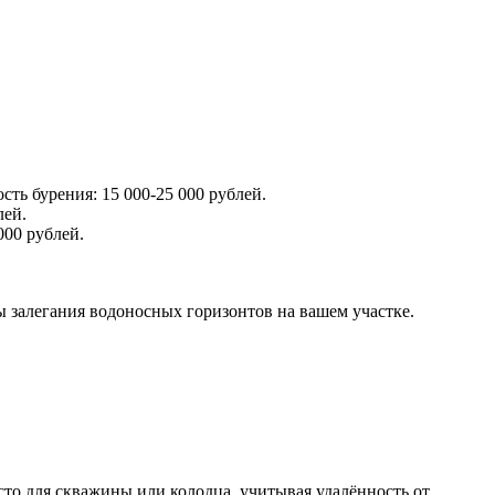
ть бурения: 15 000-25 000 рублей.
лей.
000 рублей.
 залегания водоносных горизонтов на вашем участке.
сто для скважины или колодца, учитывая удалённость от