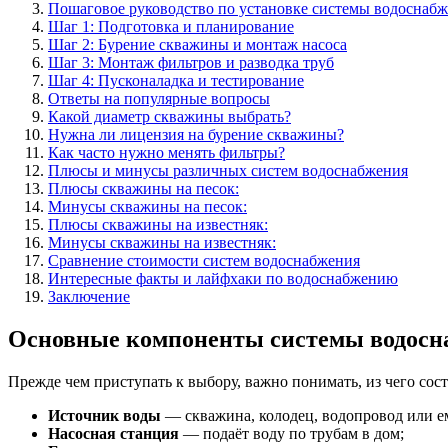
Пошаговое руководство по установке системы водоснаб
Шаг 1: Подготовка и планирование
Шаг 2: Бурение скважины и монтаж насоса
Шаг 3: Монтаж фильтров и разводка труб
Шаг 4: Пусконаладка и тестирование
Ответы на популярные вопросы
Какой диаметр скважины выбрать?
Нужна ли лицензия на бурение скважины?
Как часто нужно менять фильтры?
Плюсы и минусы различных систем водоснабжения
Плюсы скважины на песок:
Минусы скважины на песок:
Плюсы скважины на известняк:
Минусы скважины на известняк:
Сравнение стоимости систем водоснабжения
Интересные факты и лайфхаки по водоснабжению
Заключение
Основные компоненты системы водосна
Прежде чем приступать к выбору, важно понимать, из чего со
Источник воды
— скважина, колодец, водопровод или ем
Насосная станция
— подаёт воду по трубам в дом;