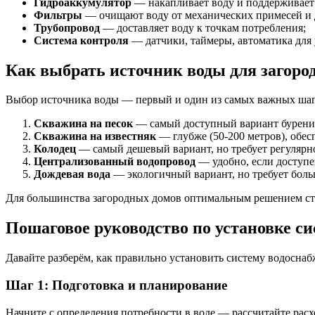
Гидроаккумулятор
— накапливает воду и поддерживает
Фильтры
— очищают воду от механических примесей и 
Трубопровод
— доставляет воду к точкам потребления;
Система контроля
— датчики, таймеры, автоматика для
Как выбрать источник воды для загоро
Выбор источника воды — первый и один из самых важных шаго
Скважина на песок
— самый доступный вариант бурения 
Скважина на известняк
— глубже (50-200 метров), обес
Колодец
— самый дешевый вариант, но требует регулярно
Централизованный водопровод
— удобно, если доступен
Дождевая вода
— экологичный вариант, но требует боль
Для большинства загородных домов оптимальным решением стан
Пошаговое руководство по установке с
Давайте разберём, как правильно установить систему водоснаб
Шаг 1: Подготовка и планирование
Начните с определения потребности в воде — рассчитайте расх